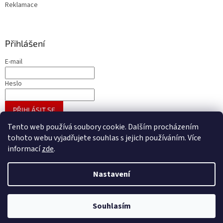
Reklamace
Přihlášení
E-mail
Heslo
PŘIHLÁSIT SE
Nová registrace
Zapomenuté heslo
Tento web používá soubory cookie. Dalším procházením
tohoto webu vyjadřujete souhlas s jejich používáním. Více
informací
zde
.
Vytvořil Shoptet
Nastavení
Copyright 2026
A - GROSS velkoobchod galanterie
. Všechna
Souhlasím
práva vyhrazena.