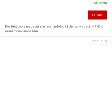
Skladem
DETAIL
Kostěný zip s jezdecm s artací ( autolock ) dělitený kostěný PH5 s
oranžovým lampasem.
Kód:
7565