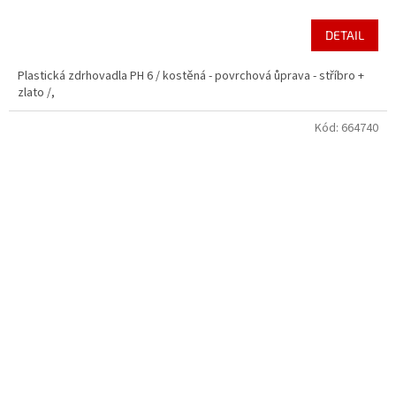
DETAIL
Plastická zdrhovadla PH 6 / kostěná - povrchová ůprava - stříbro +
zlato /,
Kód:
664740