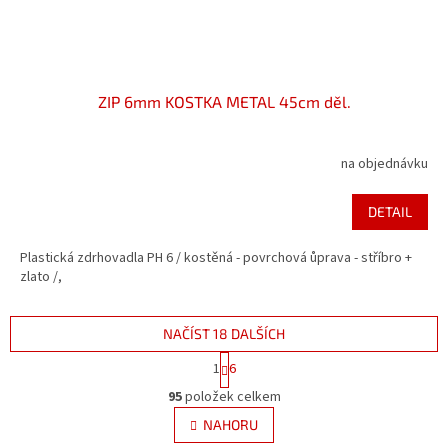
ZIP 6mm KOSTKA METAL 45cm děl.
na objednávku
DETAIL
Plastická zdrhovadla PH 6 / kostěná - povrchová ůprava - stříbro +
zlato /,
NAČÍST 18 DALŠÍCH
S
1
6
t
O
r
95
položek celkem
v
á
l
NAHORU
n
á
k