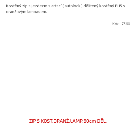
Kostěný zip s jezdecm s artací ( autolock ) dělitený kostěný PH5 s
oranžovým lampasem.
Kód:
7560
ZIP 5 KOST.ORANŽ.LAMP.60cm DĚL.