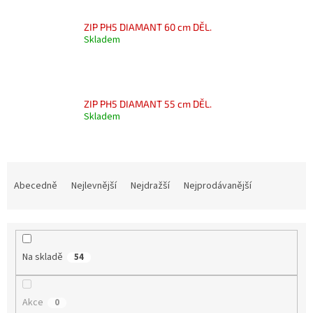
ZIP PH5 DIAMANT 60 cm DĚL.
Skladem
ZIP PH5 DIAMANT 55 cm DĚL.
Skladem
Ř
a
Abecedně
Nejlevnější
Nejdražší
Nejprodávanější
z
e
n
í
Na skladě
54
p
r
o
Akce
0
d