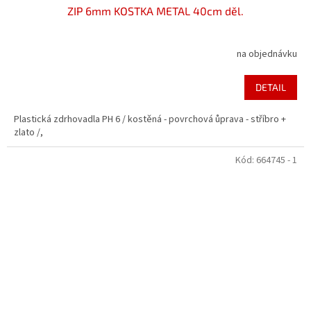
ZIP 6mm KOSTKA METAL 40cm děl.
na objednávku
DETAIL
Plastická zdrhovadla PH 6 / kostěná - povrchová ůprava - stříbro +
zlato /,
Kód:
664745 - 1