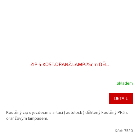
ZIP 5 KOST.ORANŽ.LAMP.75cm DĚL.
Skladem
DETAIL
Kostěný zip s jezdecm s artací ( autolock ) dělitený kostěný PH5 s
oranžovým lampasem.
Kód:
7580