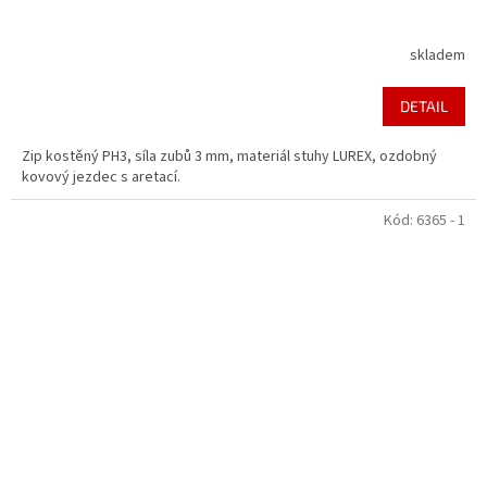
skladem
DETAIL
Zip kostěný PH3, síla zubů 3 mm, materiál stuhy LUREX, ozdobný
kovový jezdec s aretací.
Kód:
6365 - 1