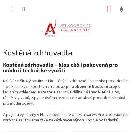
Přejít
NÁKUP
na
obsah
KOŠÍK
Kostěná zdrhovadla
Kostěná zdrhovadla – klasická i pokovená pro
módní i technické využití
Nabízíme široký sortiment kostěných zdrhovadel v mnoha provedeních
– od klasických sportovních zipů až po
pokovené kostěné zipy
s
luxusním vzhledem. Kategorie zahrnuje dělitelné i nedělitelné zipy,
různé síly zubů, zipy se dvěma jezdci a dekorativní provedení vhodná
pro módní oděvy.
Zipy jsou vyráběny v EU, v široké škále délek a barev. Pro profesionální
výrobce zajišťujeme také
zakázkovou výrobu
podle požadavků.