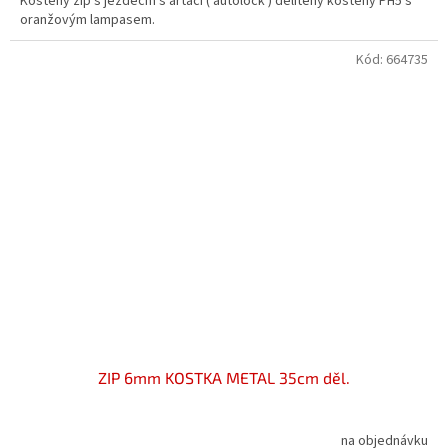
Kostěný zip s jezdecm s artací ( autolock ) dělitený kostěný PH5 s
oranžovým lampasem.
Kód:
664735
ZIP 6mm KOSTKA METAL 35cm děl.
na objednávku