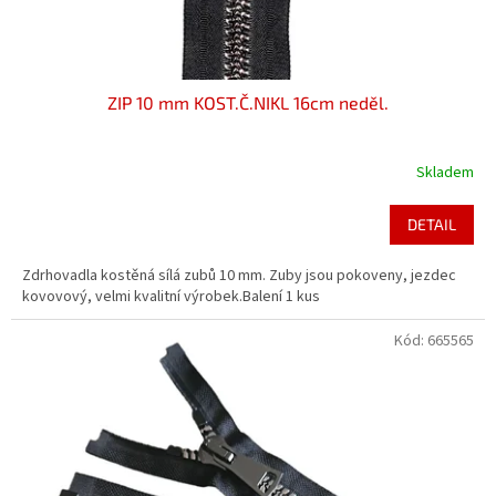
ZIP 10 mm KOST.Č.NIKL 16cm neděl.
Skladem
DETAIL
Zdrhovadla kostěná sílá zubů 10 mm. Zuby jsou pokoveny, jezdec
kovovový, velmi kvalitní výrobek.Balení 1 kus
Kód:
665565