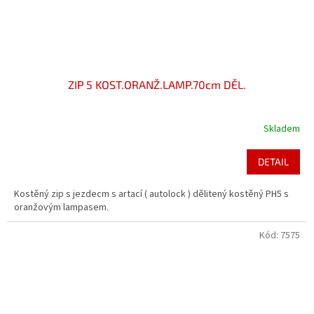
ZIP 5 KOST.ORANŽ.LAMP.70cm DĚL.
Skladem
DETAIL
Kostěný zip s jezdecm s artací ( autolock ) dělitený kostěný PH5 s
oranžovým lampasem.
Kód:
7575