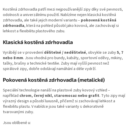
d
o
v
Kostěná zdrhovadla patří mezi nejpoužívanější zipy díky své pevnosti,
a
á
odolnosti a univerzálnímu použití. Nabízíme nejen klasická kostěná
c
n
zdrhovadla, ale také jejich moderní variantu –
í
pokovená kostěná
í
zdrhovadla
, která na pohled působí jako kovová, ale zachovávají si
p
lehkost a flexibilitu plastového zubu.
r
v
Klasická kostěná zdrhovadla
k
y
Vyrábějí se v provedení
dělitelné / nedělitelné
, obvykle se zuby
5, 7
v
nebo 8 mm
. Jsou vhodná pro bundy, kabáty, sportovní oděvy, mikiny,
ý
tašky, brašny a technické textilie. Zuby mají vyšší pevnost než
p
spirálové zipy, dobře odolávají namáhání a déle vydrží.
i
s
Pokovená kostěná zdrhovadla (metalické)
u
Speciální technologie nanáší na plastové zuby kovový vzhled –
například
chrom, černý nikl, staromosaz nebo grafit
. Tyto zipy mají
výrazný design a působí luxusně, přičemž si zachovávají lehkost a
flexibilitu plastu. V nabídce jsou také varianty s dekorativně
tvarovanými zuby.
Jsou oblíbené u: