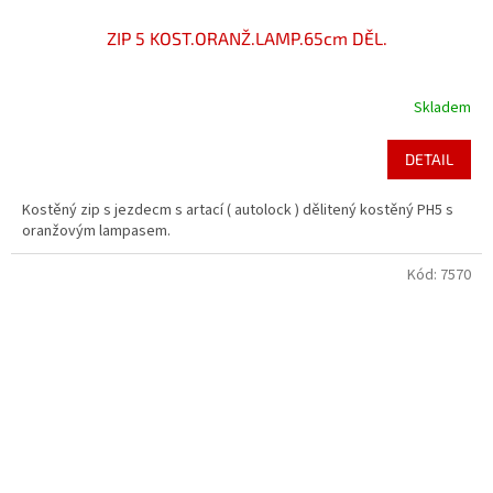
ZIP 5 KOST.ORANŽ.LAMP.65cm DĚL.
Skladem
DETAIL
Kostěný zip s jezdecm s artací ( autolock ) dělitený kostěný PH5 s
oranžovým lampasem.
Kód:
7570