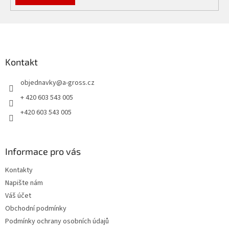
Z
á
p
a
Kontakt
t
objednavky
@
a-gross.cz
í
+ 420 603 543 005
+420 603 543 005
Informace pro vás
Kontakty
Napište nám
Váš účet
Obchodní podmínky
Podmínky ochrany osobních údajů