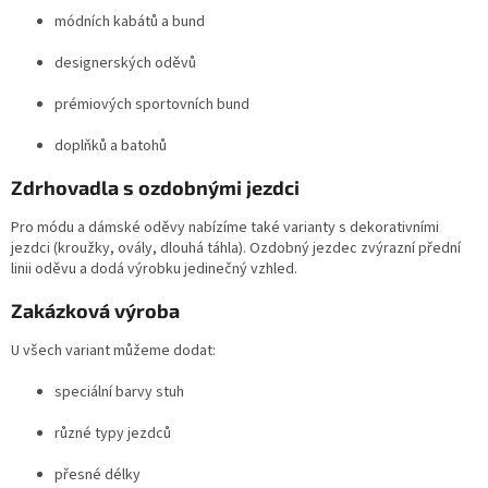
módních kabátů a bund
designerských oděvů
prémiových sportovních bund
doplňků a batohů
Zdrhovadla s ozdobnými jezdci
Pro módu a dámské oděvy nabízíme také varianty s dekorativními
jezdci (kroužky, ovály, dlouhá táhla). Ozdobný jezdec zvýrazní přední
linii oděvu a dodá výrobku jedinečný vzhled.
Zakázková výroba
U všech variant můžeme dodat:
speciální barvy stuh
různé typy jezdců
přesné délky