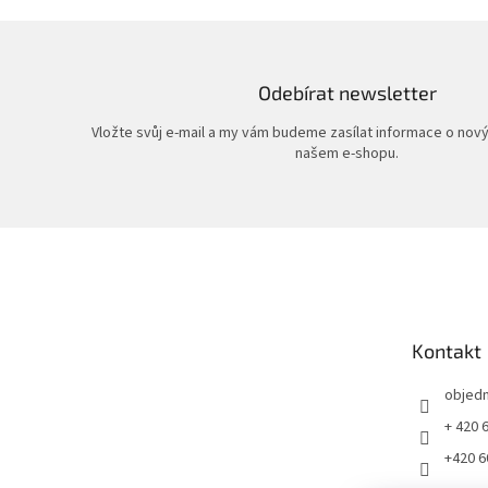
Odebírat newsletter
Vložte svůj e-mail a my vám budeme zasílat informace o nov
našem e-shopu.
Z
á
p
a
t
Kontakt
í
objed
+ 420 
+420 6