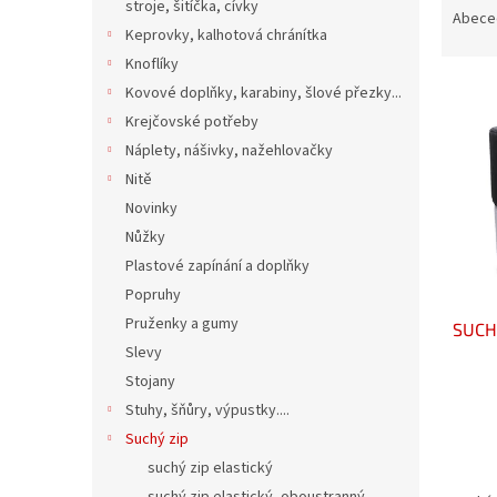
n
stroje, šitíčka, cívky
a
Abece
e
Keprovky, kalhotová chránítka
z
l
e
Knoflíky
V
n
Kovové doplňky, karabiny, šlové přezky...
ý
í
Krejčovské potřeby
p
p
Náplety, nášivky, nažehlovačky
i
r
Nitě
s
o
Novinky
p
d
r
u
Nůžky
o
k
Plastové zapínání a doplňky
d
t
Popruhy
u
ů
Pruženky a gumy
SUCH
k
Slevy
t
ů
Stojany
Stuhy, šňůry, výpustky....
Suchý zip
suchý zip elastický