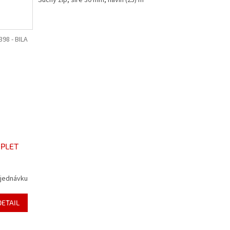
398 - BILA
MPLET
bjednávku
DETAIL