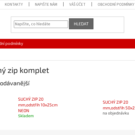
KONTAKTY
NAPIŠTE NÁM
VÁŠ ÚČET
OBCHODNÍ PODMÍNKY
HLEDAT
ní podmínky
hý zip komplet
odávanější
SUCHÝ ZIP 20
SUCHÝ ZIP 20
mm,odstřih 10x25cm
mm,odstřih 50x
NEON
na objednávku
Skladem