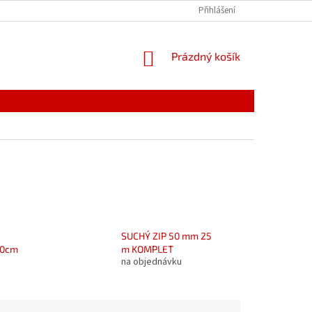
PODMÍNKY OCHRANY OSOBNÍCH ÚDAJŮ
Přihlášení
REKLAMACE
NÁKUPNÍ
Prázdný košík
KOŠÍK
SUCHÝ ZIP 50 mm 25
20cm
m KOMPLET
na objednávku