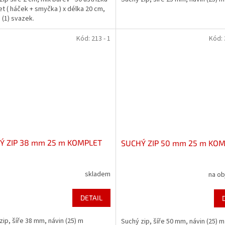
t ( háček + smyčka ) x délka 20 cm,
 (1) svazek.
Kód:
213 - 1
Kód:
Ý ZIP 38 mm 25 m KOMPLET
SUCHÝ ZIP 50 mm 25 m KO
skladem
na o
DETAIL
zip, šíře 38 mm, návin (25) m
Suchý zip, šíře 50 mm, návin (25) m