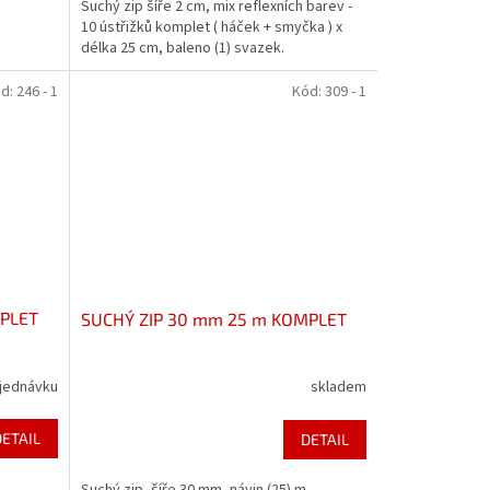
Suchý zip šíře 2 cm, mix reflexních barev -
10 ústřižků komplet ( háček + smyčka ) x
délka 25 cm, baleno (1) svazek.
d:
246 - 1
Kód:
309 - 1
MPLET
SUCHÝ ZIP 30 mm 25 m KOMPLET
jednávku
skladem
DETAIL
DETAIL
Suchý zip, šíře 30 mm, návin (25) m