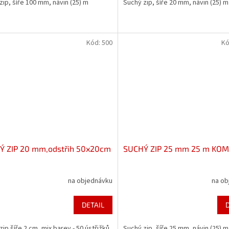
zip, šíře 100 mm, návin (25) m
Suchý zip, šíře 20 mm, návin (25) m
Kód:
500
Kó
Ý ZIP 20 mm,odstřih 50x20cm
SUCHÝ ZIP 25 mm 25 m KO
na objednávku
na ob
DETAIL
zip šíře 2 cm, mix barev - 50 ústřižků
Suchý zip, šíře 25 mm, návin (25) m