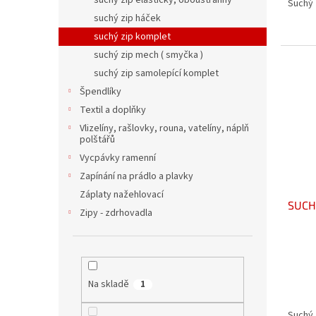
suchý zip elastický, oboustranný
Suchý 
suchý zip háček
suchý zip komplet
suchý zip mech ( smyčka )
suchý zip samolepící komplet
Špendlíky
Textil a doplňky
Vlizelíny, rašlovky, rouna, vatelíny, náplň
polštářů
Vycpávky ramenní
Zapínání na prádlo a plavky
Záplaty nažehlovací
SUCH
Zipy - zdrhovadla
Na skladě
1
Suchý 