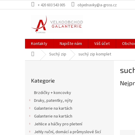
Přejít
+ 420 603 543 005
objednavky@a-gross.cz
na
obsah
Kontakty
Napište nám
Váš účet
Obchod
Domů
Suchý zip
suchý zip komplet
P
suc
o
Přeskočit
s
Kategorie
kategorie
Nejpr
t
r
Brzdičky + koncovky
a
Druky, patentky, nýty
n
Galanterie na kartách
n
í
Galanterie na kartách
p
Jehlice a háčky pro pletení
a
Jehly ruční, domácí a průmyslové šicí
Ř