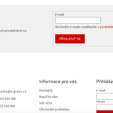
E-mail
Vložením e-mailu souhlasíte s
podmínk
ých produktech na
PŘIHLÁSIT SE
Informace pro vás
Přihláše
Kontakty
E-mail
navky
@
a-gross.cz
Napište nám
603 543 005
Heslo
Váš účet
03 543 005
Obchodní podmínky