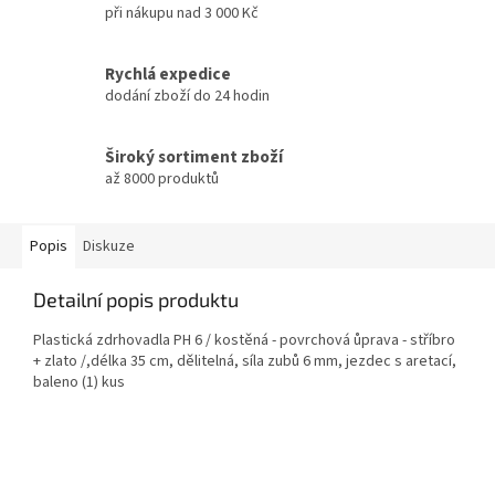
při nákupu nad 3 000 Kč
Rychlá expedice
dodání zboží do 24 hodin
Široký sortiment zboží
až 8000 produktů
Popis
Diskuze
Detailní popis produktu
Plastická zdrhovadla PH 6 / kostěná - povrchová ůprava - stříbro
+ zlato /,délka 35 cm, dělitelná, síla zubů 6 mm, jezdec s aretací,
baleno (1) kus