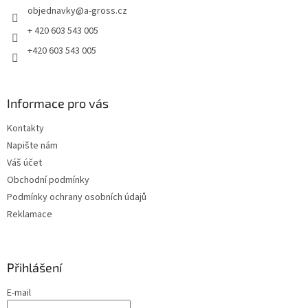
objednavky
@
a-gross.cz
í
+ 420 603 543 005
+420 603 543 005
Informace pro vás
Kontakty
Napište nám
Váš účet
Obchodní podmínky
Podmínky ochrany osobních údajů
Reklamace
Přihlášení
E-mail