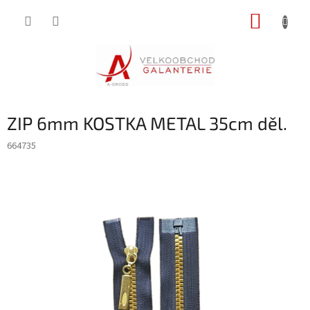
Přejít
NÁKUP
na
obsah
KOŠÍK
ZIP 6mm KOSTKA METAL 35cm děl.
664735