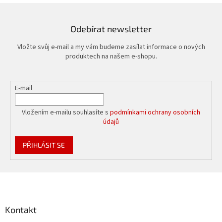
Odebírat newsletter
Vložte svůj e-mail a my vám budeme zasílat informace o nových
produktech na našem e-shopu.
E-mail
Vložením e-mailu souhlasíte s
podmínkami ochrany osobních
údajů
PŘIHLÁSIT SE
Z
á
p
a
Kontakt
t