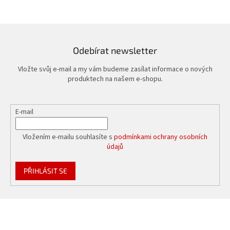
á
d
a
c
í
Odebírat newsletter
p
r
Vložte svůj e-mail a my vám budeme zasílat informace o nových
v
produktech na našem e-shopu.
k
y
v
E-mail
ý
p
i
Vložením e-mailu souhlasíte s
podmínkami ochrany osobních
s
údajů
u
PŘIHLÁSIT SE
Z
á
p