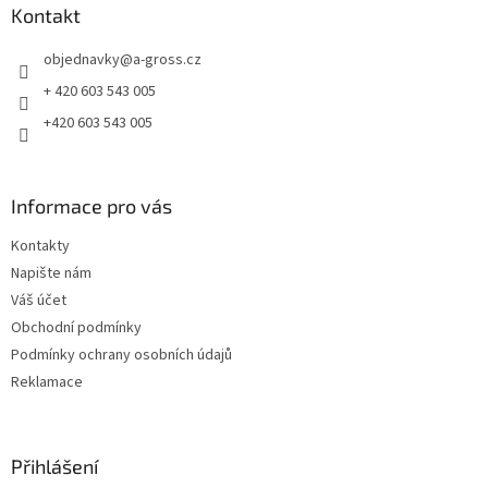
a
Kontakt
t
objednavky
@
a-gross.cz
í
+ 420 603 543 005
+420 603 543 005
Informace pro vás
Kontakty
Napište nám
Váš účet
Obchodní podmínky
Podmínky ochrany osobních údajů
Reklamace
Přihlášení