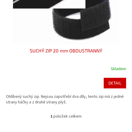
d
u
k
t
ů
SUCHÝ ZIP 20 mm OBOUSTRANNÝ
Skladem
DETAIL
Oblíbený suchý zip. Nejsou zapotřebí dva díly, tento zip má z jedné
strany háčky a z druhé strany plyš.
1
položek celkem
O
v
l