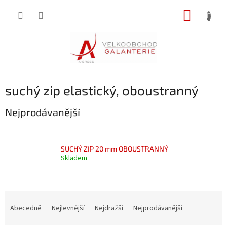
Přejít
NÁKUP
na
obsah
KOŠÍK
suchý zip elastický, oboustranný
Nejprodávanější
SUCHÝ ZIP 20 mm OBOUSTRANNÝ
Skladem
Ř
a
Abecedně
Nejlevnější
Nejdražší
Nejprodávanější
z