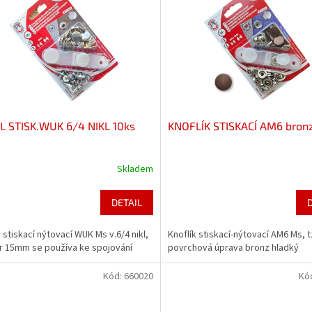
L STISK.WUK 6/4 NIKL 10ks
KNOFLÍK STISKACÍ AM6 bronz
Skladem
DETAIL
k stiskací nýtovací WUK Ms v.6/4 nikl,
Knoflík stiskací-nýtovací AM6 Ms, t
 15mm se používa ke spojování
povrchová úprava bronz hladký
Kód:
660020
Kó