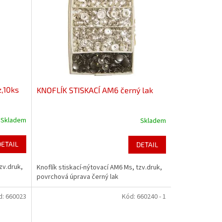
,10ks
KNOFLÍK STISKACÍ AM6 černý lak
Skladem
Skladem
DETAIL
DETAIL
zv.druk,
Knoflík stiskací-nýtovací AM6 Ms, tzv.druk,
povrchová úprava černý lak
d:
660023
Kód:
660240 - 1