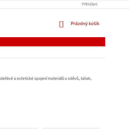
PODMÍNKY OCHRANY OSOBNÍCH ÚDAJŮ
Přihlášení
REKLAMACE
NÁKUPNÍ
Prázdný košík
KOŠÍK
lehlivé a estetické spojení materiálů u oděvů, tašek,