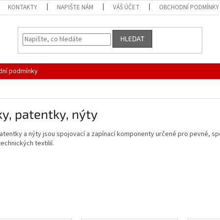
KONTAKTY
NAPIŠTE NÁM
VÁŠ ÚČET
OBCHODNÍ PODMÍNKY
HLEDAT
ní podmínky
y, patentky, nýty
atentky a nýty jsou spojovací a zapínací komponenty určené pro pevné, spo
echnických textilií.