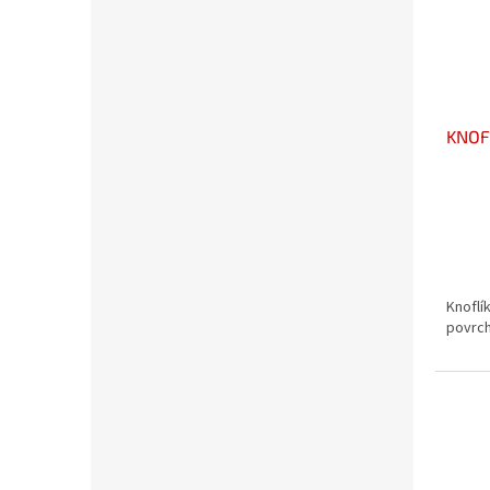
KNOFL
Knoflí
povrch