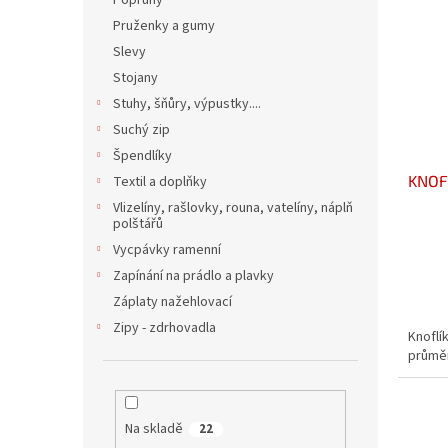
Popruhy
p
p
Pruženky a gumy
i
r
s
o
Slevy
p
d
Stojany
r
u
Stuhy, šňůry, výpustky....
o
k
Suchý zip
d
t
Špendlíky
u
ů
KNOF
Textil a doplňky
k
t
Vlizelíny, rašlovky, rouna, vatelíny, náplň
polštářů
ů
Vycpávky ramenní
Zapínání na prádlo a plavky
Záplaty nažehlovací
Zipy - zdrhovadla
Knoflí
průměr
Na skladě
22