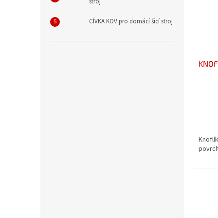
stroj
CÍVKA KOV pro domácí šicí stroj
KNOFL
Knoflí
povrch