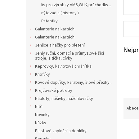
n
lis pro výrobky AM6,WUK,průchodky...
e
nýtovadla ( pistony )
l
Patentky
Galanterie na kartách
Galanterie na kartách
Jehlice a háčky pro pletení
Nejpr
Jehly ruční, domácí a průmyslové šicí
stroje, šitíčka, cívky
Keprovky, kalhotová chránítka
Knoflíky
Kovové doplňky, karabiny, šlové přezky...
Krejčovské potřeby
Náplety, nášivky, nažehlovačky
Ř
Nitě
a
Abece
z
Novinky
e
Nůžky
V
n
Plastové zapínání a doplňky
ý
í