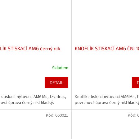
ÍK STISKACÍ AM6 černý nik
KNOFLÍK STISKACÍ AM6 ČNi 1
Skladem
DETAIL
k stiskací-nýtovací AM6 Ms, tzv.druk,
Knoflík stiskací-nýtovací AM6 Ms, t
ová úprava černý nikl-hladký.
povrchová úprava černý nikl hladký
Kód:
660021
Kód:
6