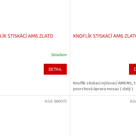
LÍK STISKACÍ AM6 ZLATO
KNOFLÍK STISKACÍ AM6 ZLAT
Skladem
DETAIL
Knoflík stiskací-nýtovací AM6 Ms, t
povrchová úprava mosaz ( zlatý )
Kód:
660075
Kó