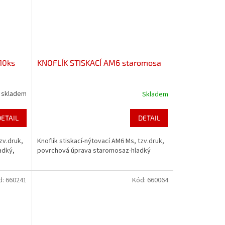
10ks
KNOFLÍK STISKACÍ AM6 staromosa
skladem
Skladem
DETAIL
DETAIL
zv.druk,
Knoflík stiskací-nýtovací AM6 Ms, tzv.druk,
adký,
povrchová úprava staromosaz-hladký
d:
660241
Kód:
660064