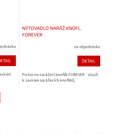
NÝTOVADLO NARÁŽ.KNOFL.
FOREVER
jednávku
na objednávku
DETAIL
DETAIL
avírání
Piston na narážecí knoflík FOREVER - slouží
k zavírání narážecích knoflíků,