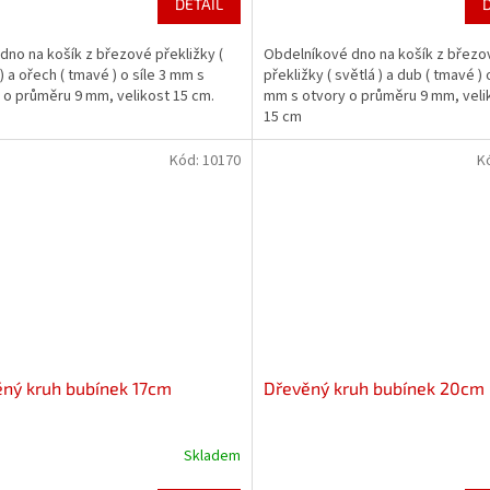
DETAIL
 dno na košík z březové překližky (
Obdelníkové dno na košík z březo
) a ořech ( tmavé ) o síle 3 mm s
překližky ( světlá ) a dub ( tmavé ) o
 o průměru 9 mm, velikost 15 cm.
mm s otvory o průměru 9 mm, velik
15 cm
Kód:
10170
K
ný kruh bubínek 17cm
Dřevěný kruh bubínek 20cm
Skladem