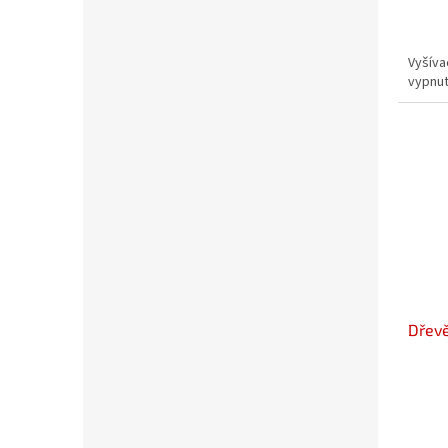
Vyšíva
vypnutí
Dřevě