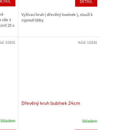
DETAIL
DETAIL
vé
Vyšívací kruh ( dřevěný bunínek ), slouží k
 síle 3
vypnutí látky.
ost 25 x
ód:
10201
Kód:
10241
Dřevěný kruh bubínek 24cm
Skladem
Skladem