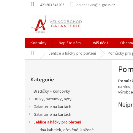
Přejít
+ 420 603 543 005
objednavky@a-gross.cz
na
obsah
Kontakty
Napište nám
Váš účet
Obchod
Domů
Jehlice a háčky pro pletení
Pomůcky pro p
P
Pom
o
Přeskočit
s
Kategorie
kategorie
Pomůck
t
na vlnu,
r
Brzdičky + koncovky
výrobce
a
Druky, patentky, nýty
n
Nejpr
Galanterie na kartách
n
í
Galanterie na kartách
p
Jehlice a háčky pro pletení
a
dna kabelek, dřevěné, kožené