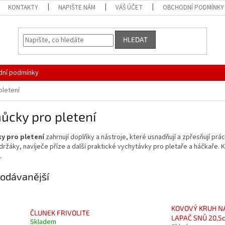
KONTAKTY
NAPIŠTE NÁM
VÁŠ ÚČET
OBCHODNÍ PODMÍNKY
HLEDAT
ní podmínky
letení
ůcky pro pletení
y pro pletení
zahrnují doplňky a nástroje, které usnadňují a zpřesňují prác
 držáky, navíječe příze a další praktické vychytávky pro pletaře a háčkaře. K
.
odávanější
KOVOVÝ KRUH N
ČLUNEK FRIVOLITE
LAPAČ SNŮ 20,5
Skladem