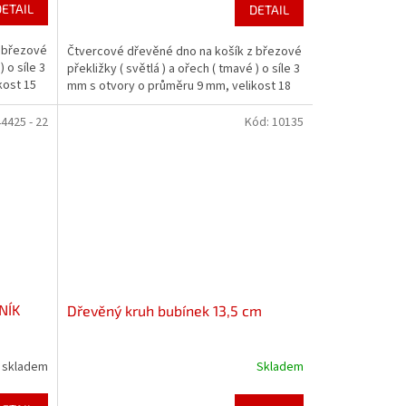
DETAIL
DETAIL
z březové
Čtvercové dřevěné dno na košík z březové
) o síle 3
překližky ( světlá ) a ořech ( tmavé ) o síle 3
kost 15
mm s otvory o průměru 9 mm, velikost 18
4425 - 22
Kód:
10135
NÍK
Dřevěný kruh bubínek 13,5 cm
skladem
Skladem