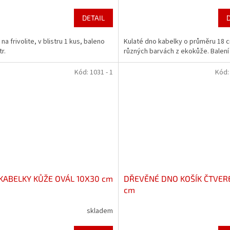
DETAIL
na frivolite, v blistru 1 kus, baleno
Kulaté dno kabelky o průměru 18 
tr.
různých barvách z ekokůže. Balení 
Kód:
1031 - 1
Kód
KABELKY KŮŽE OVÁL 10X30 cm
DŘEVĚNÉ DNO KOŠÍK ČTVERE
cm
skladem