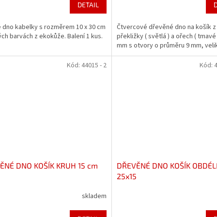
DETAIL
 dno kabelky s rozměrem 10 x 30 cm
Čtvercové dřevěné dno na košík 
ých barvách z ekokůže. Balení 1 kus.
překližky ( světlá ) a ořech ( tmavé 
mm s otvory o průměru 9 mm, veli
Kód:
44015 - 2
Kód:
4
ĚNÉ DNO KOŠÍK KRUH 15 cm
DŘEVĚNÉ DNO KOŠÍK OBDÉL
25x15
skladem