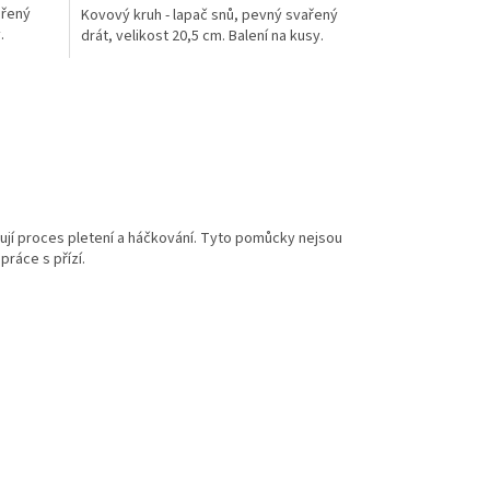
ařený
Kovový kruh - lapač snů, pevný svařený
.
drát, velikost 20,5 cm. Balení na kusy.
ují proces pletení a háčkování. Tyto pomůcky nejsou
práce s přízí.