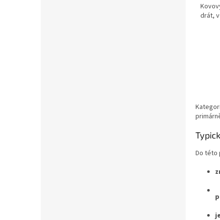
Kovový
drát, v
Kategor
primárně
Typic
Do této 
z
p
j