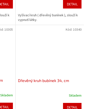
DETAIL
DETAIL
louží k
Vyšívací kruh ( dřevěný bunínek ), slouží k
vypnutí látky.
ód:
10305
Kód:
10340
cm
Dřevěný kruh bubínek 34, cm
Skladem
Skladem
DETAIL
DETAIL