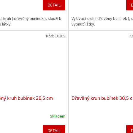
DETAIL
cí kruh ( dřevěný bunínek ), slouží k
Vyšívací kruh ( dřevěný bunínek ), s
 látky.
vypnutí látky.
Kód:
10265
K
ný kruh bubínek 26,5 cm
Dřevěný kruh bubínek 30,5 
Skladem
DETAIL