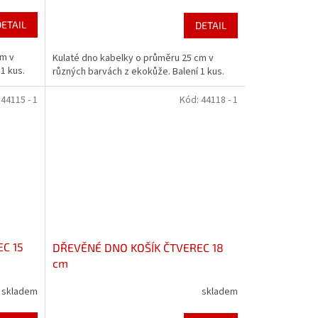
DETAIL
DETAIL
cm v
Kulaté dno kabelky o průměru 25 cm v
1 kus.
různých barvách z ekokůže. Balení 1 kus.
:
44115 - 1
Kód:
44118 - 1
C 15
DŘEVĚNÉ DNO KOŠÍK ČTVEREC 18
cm
skladem
skladem