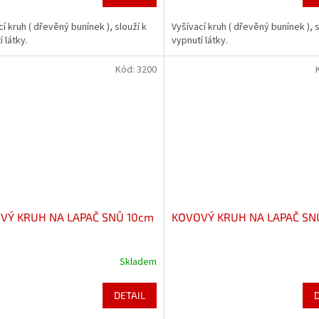
cí kruh ( dřevěný bunínek ), slouží k
Vyšívací kruh ( dřevěný bunínek ), s
 látky.
vypnutí látky.
Kód:
3200
VÝ KRUH NA LAPAČ SNŮ 10cm
KOVOVÝ KRUH NA LAPAČ SN
Skladem
DETAIL