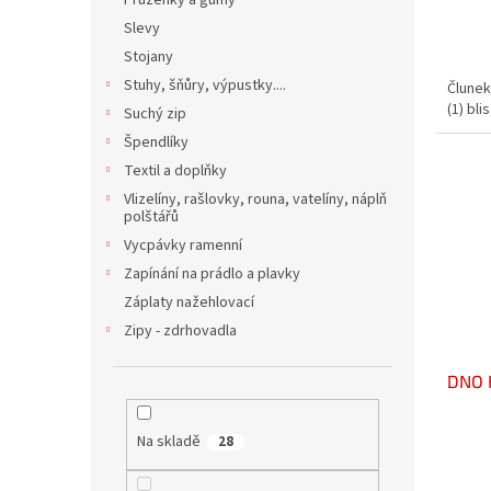
Pruženky a gumy
Slevy
Stojany
Stuhy, šňůry, výpustky....
Člunek 
(1) blis
Suchý zip
Špendlíky
Textil a doplňky
Vlizelíny, rašlovky, rouna, vatelíny, náplň
polštářů
Vycpávky ramenní
Zapínání na prádlo a plavky
Záplaty nažehlovací
Zipy - zdrhovadla
DNO 
Na skladě
28