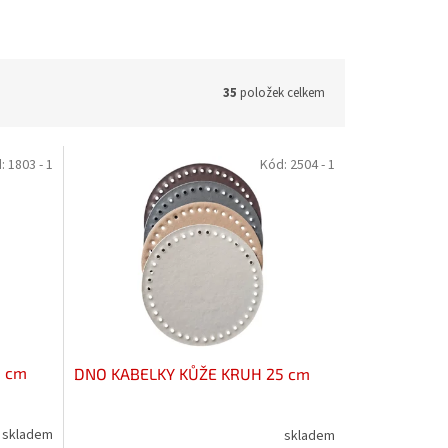
35
položek celkem
d:
1803 - 1
Kód:
2504 - 1
8 cm
DNO KABELKY KŮŽE KRUH 25 cm
skladem
skladem