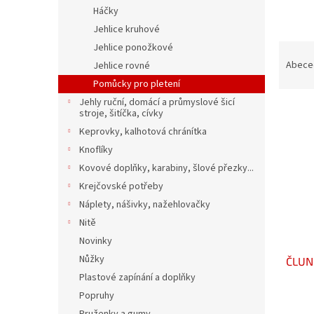
n
Háčky
e
Jehlice kruhové
l
Ř
Jehlice ponožkové
a
Abece
Jehlice rovné
z
Pomůcky pro pletení
e
Jehly ruční, domácí a průmyslové šicí
V
n
stroje, šitíčka, cívky
ý
í
Keprovky, kalhotová chránítka
p
p
Knoflíky
i
r
Kovové doplňky, karabiny, šlové přezky...
s
o
p
d
Krejčovské potřeby
r
u
Náplety, nášivky, nažehlovačky
o
k
Nitě
d
t
Novinky
u
ů
Nůžky
ČLUN
k
Plastové zapínání a doplňky
t
ů
Popruhy