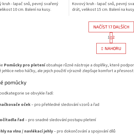
 kruh - lapač snů, pevný svařený
Kovový kruh - lapač snů, pevný sv
elikost 10 cm. Balení na kusy.
drát, velikost 15 cm. Balení na kusy
NAČÍST 17 DALŠÍCH
S
1
2
O
t
r
v
NAHORU
á
l
n
á
k
d
ie
Pomůcky pro pletení
obsahuje různé nástroje a doplňky, které podpor
o
a
v
 jehlice nebo háčky, ale jejich použití výrazně zlepšuje komfort a přesnost 
c
á
í
n
ké pomůcky
p
í
r
podkategorie se obvykle řadí:
v
k
načkovače oček
– pro přehledné sledování vzorů a řad
y
v
ý
očítadla řad
– pro snadné sledování postupu pletení
p
i
ehly na vlnu / navlékací jehly
– pro dokončování a spojování dílů