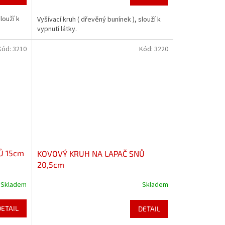
louží k
Vyšívací kruh ( dřevěný bunínek ), slouží k
vypnutí látky.
Kód:
3210
Kód:
3220
Ů 15cm
KOVOVÝ KRUH NA LAPAČ SNŮ
20,5cm
Skladem
Skladem
DETAIL
DETAIL