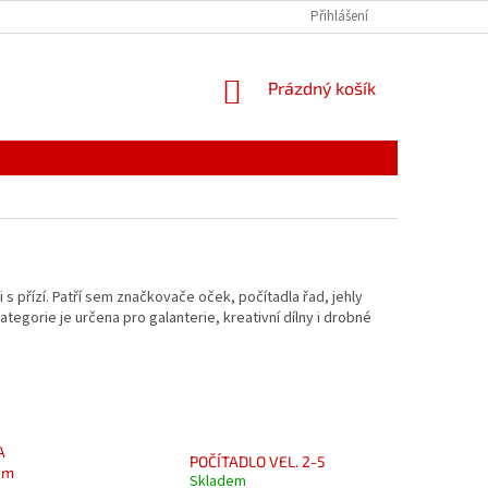
PODMÍNKY OCHRANY OSOBNÍCH ÚDAJŮ
Přihlášení
REKLAMACE
NÁKUPNÍ
Prázdný košík
KOŠÍK
i s přízí. Patří sem značkovače oček, počítadla řad, jehly
ategorie je určena pro galanterie, kreativní dílny i drobné
A
POČÍTADLO VEL. 2-5
cm
Skladem