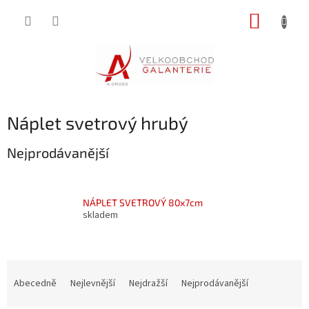
Přejít
NÁKUP
na
obsah
KOŠÍK
Náplet svetrový hrubý
Nejprodávanější
NÁPLET SVETROVÝ 80x7cm
skladem
Ř
a
Abecedně
Nejlevnější
Nejdražší
Nejprodávanější
z