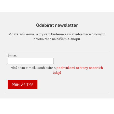
á
d
a
c
í
Odebírat newsletter
p
r
Vložte svůj e-mail a my vám budeme zasílat informace o nových
v
produktech na našem e-shopu.
k
y
v
E-mail
ý
p
i
Vložením e-mailu souhlasíte s
podmínkami ochrany osobních
s
údajů
u
PŘIHLÁSIT SE
Z
á
p