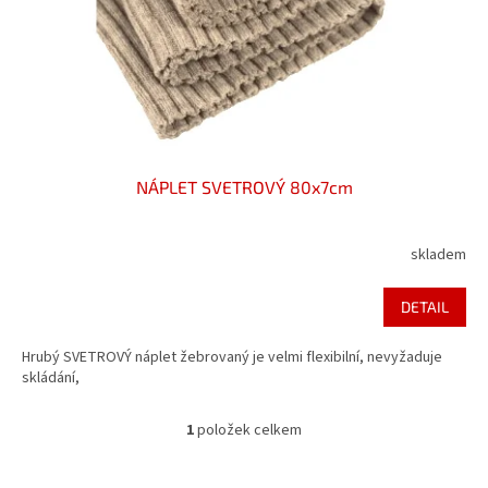
d
u
k
t
ů
NÁPLET SVETROVÝ 80x7cm
skladem
DETAIL
Hrubý SVETROVÝ náplet žebrovaný je velmi flexibilní, nevyžaduje
skládání,
1
položek celkem
O
v
l