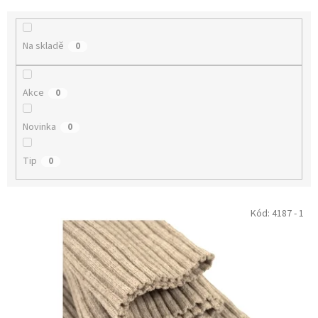
e
n
í
Na skladě
0
p
r
o
Akce
0
d
u
Novinka
k
0
t
ů
Tip
0
V
Kód:
4187 - 1
ý
p
i
s
p
r
o