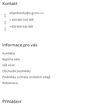
a
Kontakt
t
objednavky
@
a-gross.cz
í
+ 420 603 543 005
+420 603 543 005
Informace pro vás
Kontakty
Napište nám
Váš účet
Obchodní podmínky
Podmínky ochrany osobních údajů
Reklamace
Přihlášení