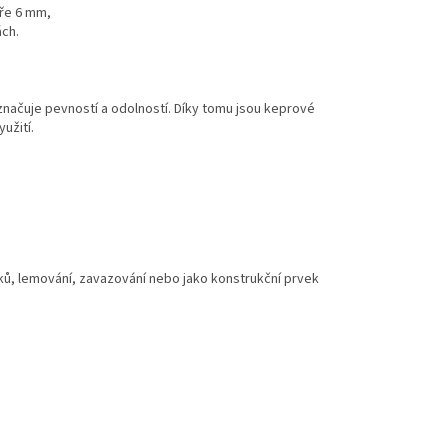
íře 6 mm,
ách.
značuje pevností a odolností. Díky tomu jsou keprové
užití.
tků, lemování, zavazování nebo jako konstrukční prvek