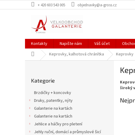
Přejít
+ 420 603 543 005
objednavky@a-gross.cz
na
obsah
Kontakty
Napište nám
Váš účet
Obchod
Domů
Keprovky, kalhotová chránítka
Keprovky
P
Kep
o
Přeskočit
s
Kategorie
kategorie
Keprov
t
široký 
r
Brzdičky + koncovky
a
Nejpr
Druky, patentky, nýty
n
Galanterie na kartách
n
í
Galanterie na kartách
p
Jehlice a háčky pro pletení
a
Jehly ruční, domácí a průmyslové šicí