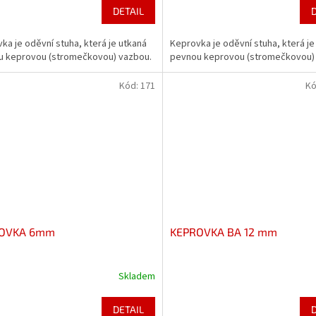
DETAIL
ka je oděvní stuha, která je utkaná
Keprovka je oděvní stuha, která je
u keprovou (stromečkovou) vazbou.
pevnou keprovou (stromečkovou)
Kód:
171
Kó
OVKA 6mm
KEPROVKA BA 12 mm
Skladem
DETAIL