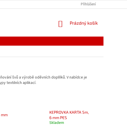
PODMÍNKY OCHRANY OSOBNÍCH ÚDAJŮ
Přihlášení
REKLAMACE
NÁKUPNÍ
Prázdný košík
KOŠÍK
vňování švů a výrobě oděvních doplňků. V nabídce je
py textilních aplikací.
KEPROVKA KARTA 5m,
4 mm
6 mm PES
Skladem