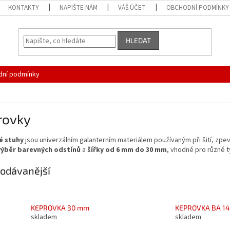
KONTAKTY
NAPIŠTE NÁM
VÁŠ ÚČET
OBCHODNÍ PODMÍNKY
HLEDAT
ní podmínky
rovky
é stuhy
jsou univerzálním galanterním materiálem používaným při šití, zpe
výběr barevných odstínů
a
šířky od 6 mm do 30 mm
, vhodné pro různé ty
odávanější
KEPROVKA 30 mm
KEPROVKA BA 1
skladem
skladem