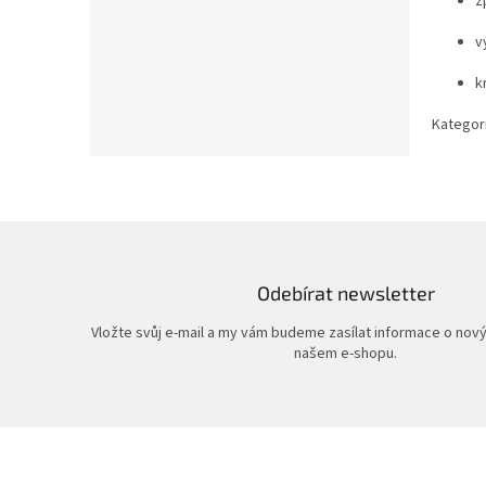
z
v
k
Kategor
Odebírat newsletter
Vložte svůj e-mail a my vám budeme zasílat informace o nov
našem e-shopu.
Z
á
p