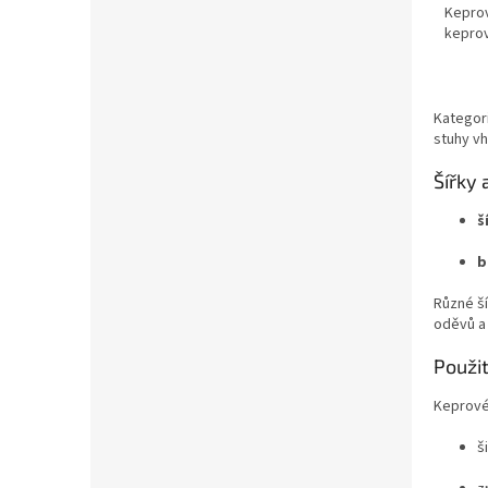
Keprov
kepro
Kategor
stuhy vh
Šířky 
š
b
Různé ší
oděvů a 
Použi
Keprové 
š