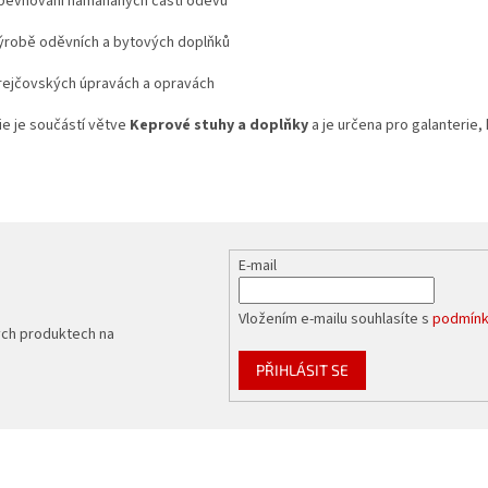
pevňování namáhaných částí oděvů
ýrobě oděvních a bytových doplňků
rejčovských úpravách a opravách
ie je součástí větve
Keprové stuhy a doplňky
a je určena pro galanterie,
E-mail
Vložením e-mailu souhlasíte s
podmínk
ých produktech na
PŘIHLÁSIT SE