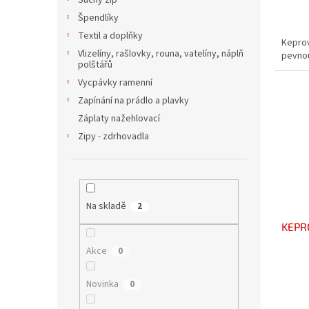
Suchý zip
Špendlíky
Textil a doplňky
Keprov
Vlizelíny, rašlovky, rouna, vatelíny, náplň
pevno
polštářů
Vycpávky ramenní
Zapínání na prádlo a plavky
Záplaty nažehlovací
Zipy - zdrhovadla
Na skladě
2
KEPR
Akce
0
Novinka
0