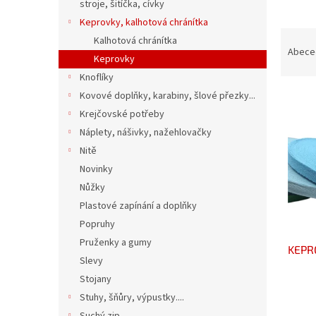
n
stroje, šitíčka, cívky
e
Keprovky, kalhotová chránítka
l
Ř
Kalhotová chránítka
a
Abece
Keprovky
z
Knoflíky
e
V
Kovové doplňky, karabiny, šlové přezky...
n
ý
í
Krejčovské potřeby
p
p
Náplety, nášivky, nažehlovačky
i
r
Nitě
s
o
Novinky
p
d
Nůžky
r
u
o
k
Plastové zapínání a doplňky
d
t
Popruhy
u
ů
Pruženky a gumy
KEPR
k
Slevy
t
Stojany
ů
Stuhy, šňůry, výpustky....