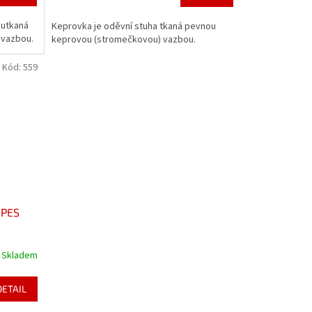
 utkaná
Keprovka je oděvní stuha tkaná pevnou
 vazbou.
keprovou (stromečkovou) vazbou.
Kód:
559
 PES
Skladem
DETAIL