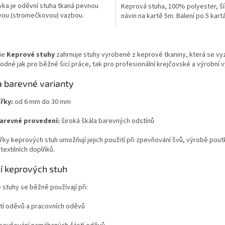
ka je oděvní stuha tkaná pevnou
Keprová stuha, 100% polyester, š
vou (stromečkovou) vazbou.
návin na kartě 5m. Balení po 5 kart
O
v
ie
Keprové stuhy
zahrnuje stuhy vyrobené z keprové tkaniny, která se vy
l
odné jak pro běžné šicí práce, tak pro profesionální krejčovské a výrobní vy
á
d
a barevné varianty
a
c
ířky:
od 6 mm do 30 mm
í
p
arevné provedení:
široká škála barevných odstínů
r
v
řky keprových stuh umožňují jejich použití při zpevňování švů, výrobě pou
k
textilních doplňků.
y
v
tí keprových stuh
ý
p
stuhy se běžně používají při:
i
s
ití oděvů a pracovních oděvů
u