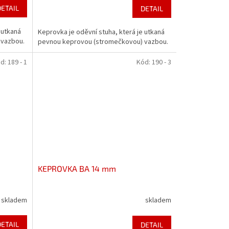
DETAIL
DETAIL
 utkaná
Keprovka je oděvní stuha, která je utkaná
 vazbou.
pevnou keprovou (stromečkovou) vazbou.
d:
189 - 1
Kód:
190 - 3
KEPROVKA BA 14 mm
skladem
skladem
DETAIL
DETAIL