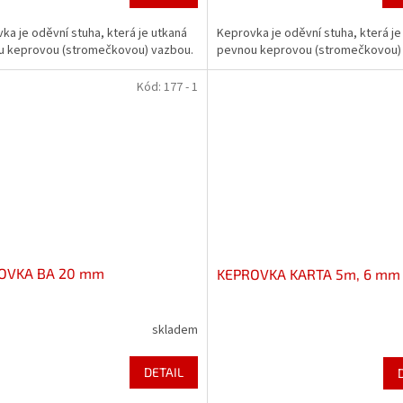
ka je oděvní stuha, která je utkaná
Keprovka je oděvní stuha, která je
u keprovou (stromečkovou) vazbou.
pevnou keprovou (stromečkovou)
Kód:
177 - 1
OVKA BA 20 mm
KEPROVKA KARTA 5m, 6 mm
skladem
DETAIL