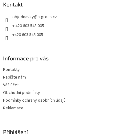
a
Kontakt
t
objednavky
@
a-gross.cz
í
+ 420 603 543 005
+420 603 543 005
Informace pro vás
Kontakty
Napište nám
Váš účet
Obchodní podmínky
Podmínky ochrany osobních údajů
Reklamace
Přihlášení