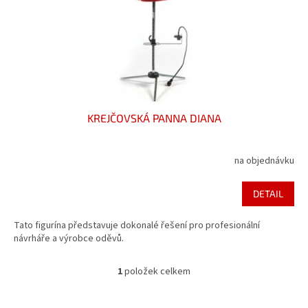
d
u
k
t
ů
KREJČOVSKÁ PANNA DIANA
na objednávku
DETAIL
Tato figurína představuje dokonalé řešení pro profesionální
návrháře a výrobce oděvů.
1
položek celkem
O
v
l