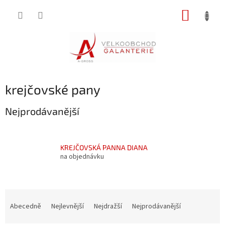
Přejít
NÁKUP
na
obsah
KOŠÍK
krejčovské pany
Nejprodávanější
KREJČOVSKÁ PANNA DIANA
na objednávku
Ř
a
Abecedně
Nejlevnější
Nejdražší
Nejprodávanější
z