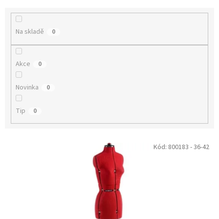
e
n
í
Na skladě
0
p
r
o
Akce
0
d
u
Novinka
k
0
t
ů
Tip
0
V
Kód:
800183 - 36-42
ý
p
i
s
p
r
o