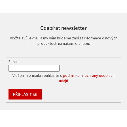
á
d
a
c
í
Odebírat newsletter
p
r
Vložte svůj e-mail a my vám budeme zasílat informace o nových
v
produktech na našem e-shopu.
k
y
v
E-mail
ý
p
i
Vložením e-mailu souhlasíte s
podmínkami ochrany osobních
s
údajů
u
PŘIHLÁSIT SE
Z
á
p