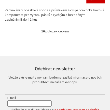
Zacvakávací opasková spona s průvlekem 4 cm je praktická kovová
komponenta pro výrobu pásků s rychlým a bezpečným
zapínáním.Balení 1 kus.
16
položek celkem
O
v
l
á
d
a
c
í
Odebírat newsletter
p
r
Vložte svůj e-mail a my vám budeme zasílat informace o nových
v
produktech na našem e-shopu.
k
y
v
E-mail
ý
p
i
Vložením e-mailu souhlasíte s
podmínkami ochrany osobních