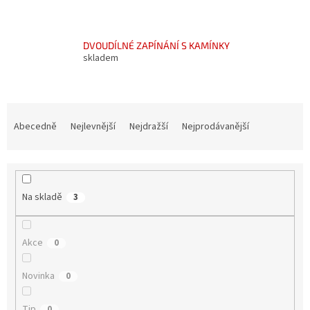
DVOUDÍLNÉ ZAPÍNÁNÍ S KAMÍNKY
skladem
Ř
a
Abecedně
Nejlevnější
Nejdražší
Nejprodávanější
z
e
n
í
Na skladě
3
p
r
o
Akce
0
d
u
Novinka
k
0
t
ů
Tip
0