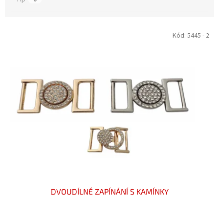
V
Kód:
5445 - 2
ý
p
i
s
p
r
o
d
u
k
t
ů
DVOUDÍLNÉ ZAPÍNÁNÍ S KAMÍNKY