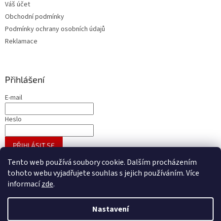
Váš účet
Obchodní podmínky
Podmínky ochrany osobních údajů
Reklamace
Přihlášení
E-mail
Heslo
PŘIHLÁSIT SE
Nová registrace
Zapomenuté heslo
Tento web používá soubory cookie. Dalším procházením
tohoto webu vyjadřujete souhlas s jejich používáním. Více
informací
zde
.
Vytvořil Shoptet
Nastavení