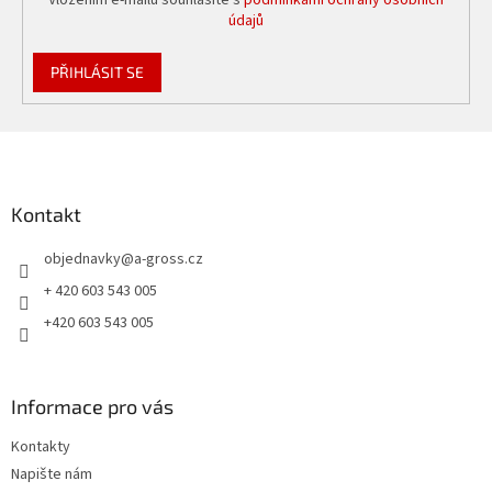
s
údajů
u
PŘIHLÁSIT SE
Z
á
p
a
Kontakt
t
objednavky
@
a-gross.cz
í
+ 420 603 543 005
+420 603 543 005
Informace pro vás
Kontakty
Napište nám