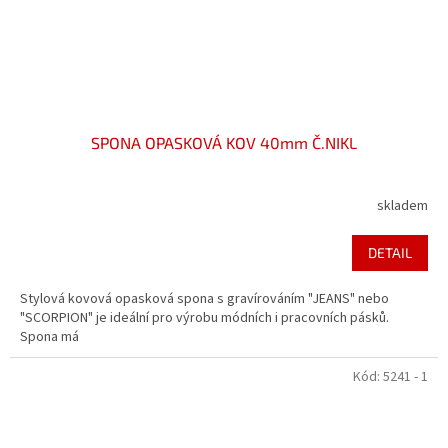
SPONA OPASKOVÁ KOV 40mm Č.NIKL
skladem
DETAIL
Stylová kovová opasková spona s gravírováním "JEANS" nebo
"SCORPION" je ideální pro výrobu módních i pracovních pásků.
Spona má
Kód:
5241 - 1