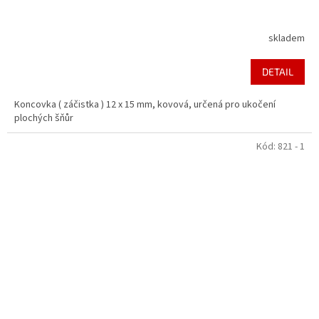
skladem
DETAIL
Koncovka ( záčistka ) 12 x 15 mm, kovová, určená pro ukočení
plochých šňůr
Kód:
821 - 1