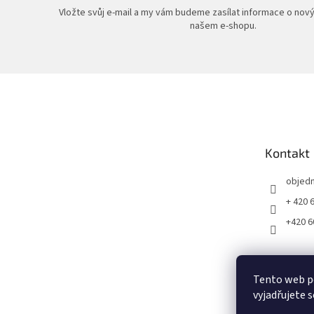
Vložte svůj e-mail a my vám budeme zasílat informace o nov
našem e-shopu.
Z
á
p
a
t
Kontakt
í
objed
+ 420 
+420 6
Tento web p
vyjadřujete s