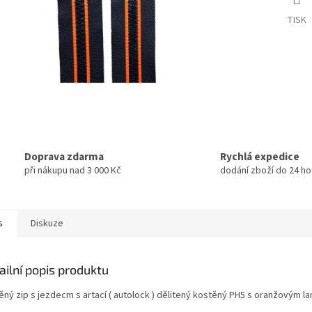
TISK
Doprava zdarma
Rychlá expedice
při nákupu nad 3 000 Kč
dodání zboží do 24 ho
s
Diskuze
ailní popis produktu
ěný zip s jezdecm s artací ( autolock ) dělitený kostěný PH5 s oranžovým 