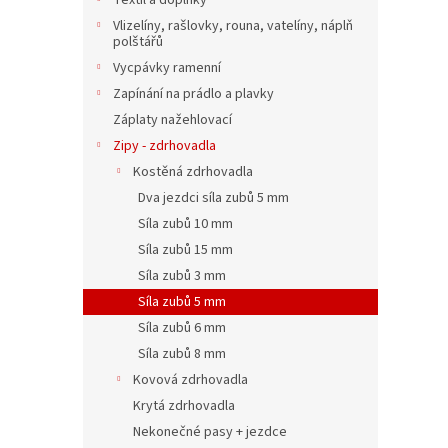
Textil a doplňky
Vlizelíny, rašlovky, rouna, vatelíny, náplň
polštářů
Vycpávky ramenní
Zapínání na prádlo a plavky
Záplaty nažehlovací
Zipy - zdrhovadla
Kostěná zdrhovadla
Dva jezdci síla zubů 5 mm
Síla zubů 10 mm
Síla zubů 15 mm
Síla zubů 3 mm
Síla zubů 5 mm
Síla zubů 6 mm
Síla zubů 8 mm
Kovová zdrhovadla
Krytá zdrhovadla
Nekonečné pasy + jezdce