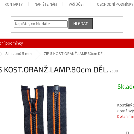
KONTAKTY
NAPIŠTE NÁM
VÁŠ ÚČET
OBCHODNÍ PODMÍNKY
HLEDAT
ní podmínky
Síla zubů 5 mm
ZIP 5 KOST.ORANŽ.LAMP.80cm DĚL.
 5 KOST.ORANŽ.LAMP.80cm DĚL.
7580
Skla
Kostěný z
oranžov
Detailní 