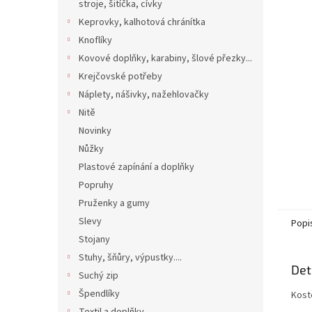
n
stroje, šitíčka, cívky
e
Keprovky, kalhotová chránítka
l
Knoflíky
Kovové doplňky, karabiny, šlové přezky...
Krejčovské potřeby
Náplety, nášivky, nažehlovačky
Nitě
Novinky
Nůžky
Plastové zapínání a doplňky
Popruhy
Pruženky a gumy
Slevy
Popi
Stojany
Stuhy, šňůry, výpustky....
Det
Suchý zip
Špendlíky
Kost