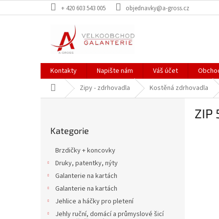
Přejít
+ 420 603 543 005
objednavky@a-gross.cz
na
obsah
Kontakty
Napište nám
Váš účet
Obchod
Domů
Zipy - zdrhovadla
Kostěná zdrhovadla
P
ZIP
o
Přeskočit
s
Kategorie
kategorie
t
r
Brzdičky + koncovky
a
Druky, patentky, nýty
n
Galanterie na kartách
n
í
Galanterie na kartách
p
Jehlice a háčky pro pletení
a
Jehly ruční, domácí a průmyslové šicí