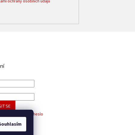
ami ochrany osobních údajů
ní
IT SE
trace
Zapomenuté heslo
Souhlasím