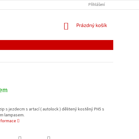
PODMÍNKY OCHRANY OSOBNÍCH ÚDAJŮ
Přihlášení
REKLAMACE
NÁKUPNÍ
Prázdný košík
KOŠÍK
dem
ip s jezdecm s artací ( autolock ) dělitený kostěný PH5 s
ým lampasem.
informace