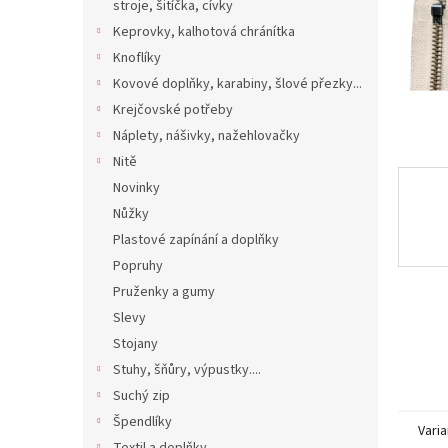
n
stroje, šitíčka, cívky
e
Keprovky, kalhotová chránítka
l
Knoflíky
Kovové doplňky, karabiny, šlové přezky...
Krejčovské potřeby
Náplety, nášivky, nažehlovačky
Nitě
Novinky
Nůžky
Plastové zapínání a doplňky
Popruhy
Pruženky a gumy
Slevy
Stojany
Stuhy, šňůry, výpustky....
Suchý zip
Špendlíky
Varia