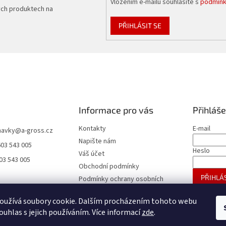
Vložením e-mailu souhlasíte s
podmínk
ých produktech na
PŘIHLÁSIT SE
Informace pro vás
Přihláše
Kontakty
E-mail
navky
@
a-gross.cz
Napište nám
603 543 005
Heslo
Váš účet
03 543 005
Obchodní podmínky
PŘIHLÁS
Podmínky ochrany osobních
údajů
Nová regis
oužívá soubory cookie. Dalším procházením tohoto webu
Reklamace
ouhlas s jejich používáním. Více informací
zde
.