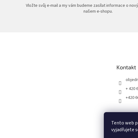
Vložte svůj e-mail a my vám budeme zasílat informace o nov
našem e-shopu.
Z
á
p
a
t
Kontakt
í
objed
+ 420 
+420 6
Tento web p
vyjadřujete s