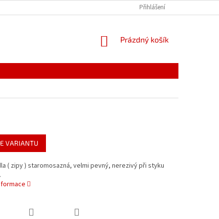
PODMÍNKY OCHRANY OSOBNÍCH ÚDAJŮ
Přihlášení
REKLAMACE
NÁKUPNÍ
Prázdný košík
KOŠÍK
E VARIANTU
a ( zipy ) staromosazná, velmi pevný, nerezivý při styku
.
informace