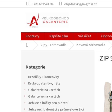
Přejít
+ 420 603 543 005
objednavky@a-gross.cz
na
obsah
Kontakty
Napište nám
Váš účet
Obchod
Domů
Zipy - zdrhovadla
Kovová zdrhovadla
P
ZIP
o
Přeskočit
s
Kategorie
kategorie
t
r
Brzdičky + koncovky
a
Druky, patentky, nýty
n
Galanterie na kartách
n
í
Galanterie na kartách
p
Jehlice a háčky pro pletení
a
Jehly ruční, domácí a průmyslové šicí