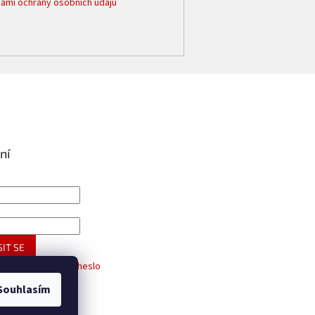
ami ochrany osobních údajů
ní
IT SE
trace
Zapomenuté heslo
Souhlasím