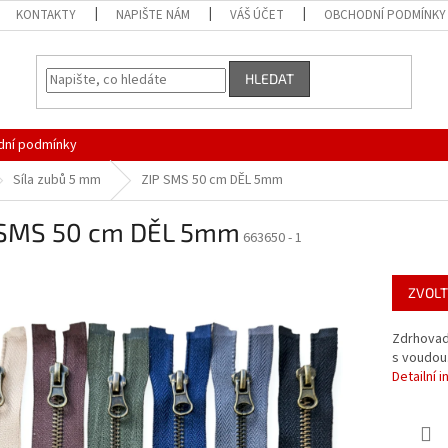
KONTAKTY
NAPIŠTE NÁM
VÁŠ ÚČET
OBCHODNÍ PODMÍNKY
HLEDAT
ní podmínky
Síla zubů 5 mm
ZIP SMS 50 cm DĚL 5mm
 SMS 50 cm DĚL 5mm
663650 - 1
ZVOLT
Zdrhovadl
s voudou
Detailní 