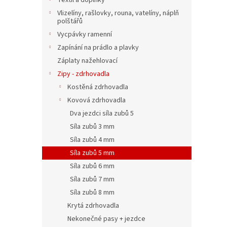
Textil a doplňky
Vlizelíny, rašlovky, rouna, vatelíny, náplň
polštářů
Vycpávky ramenní
Zapínání na prádlo a plavky
Záplaty nažehlovací
Zipy - zdrhovadla
Kostěná zdrhovadla
Kovová zdrhovadla
Dva jezdci síla zubů 5
Síla zubů 3 mm
Síla zubů 4 mm
Síla zubů 5 mm
Síla zubů 6 mm
Síla zubů 7 mm
Síla zubů 8 mm
Krytá zdrhovadla
Nekonečné pasy + jezdce