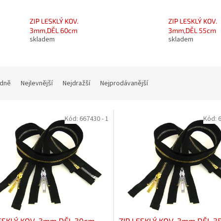
ZIP LESKLÝ KOV.
ZIP LESKLÝ KOV.
3mm,DĚL 60cm
3mm,DĚL 55cm
skladem
skladem
dně
Nejlevnější
Nejdražší
Nejprodávanější
Kód:
667430 - 1
Kód:
6
LESKLÝ KOV. 3mm,DĚL 30cm
ZIP LESKLÝ KOV. 3mm,DĚL 3