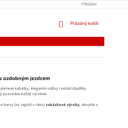
PODMÍNKY OCHRANY OSOBNÍCH ÚDAJŮ
Přihlášení
REKLAMACE
NÁKUPNÍ
Prázdný košík
KOŠÍK
í s ozdobným jezdcem
, pletené kabátky, elegantní oděvy i módní doplňky.
erý pozvedne každý výrobek.
 barvy lze zajistit v rámci
zakázkové výroby
, obvykle s