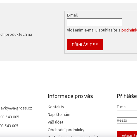
p
i
s
E-mail
u
Vložením e-mailu souhlasíte s
podmínk
ých produktech na
PŘIHLÁSIT SE
Informace pro vás
Přihláše
Kontakty
E-mail
navky
@
a-gross.cz
Napište nám
603 543 005
Heslo
Váš účet
03 543 005
Obchodní podmínky
PŘIHLÁS