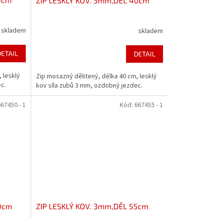
ZIP LESKLÝ KOV. 3mm,DĚL 40cm
skladem
skladem
DETAIL
DETAIL
 lesklý
Zip mosazný dělitený, délka 40 cm, lesklý
c.
kov síla zubů 3 mm, ozdobný jezdec.
67450 - 1
Kód:
667455 - 1
50cm
ZIP LESKLÝ KOV. 3mm,DĚL 55cm