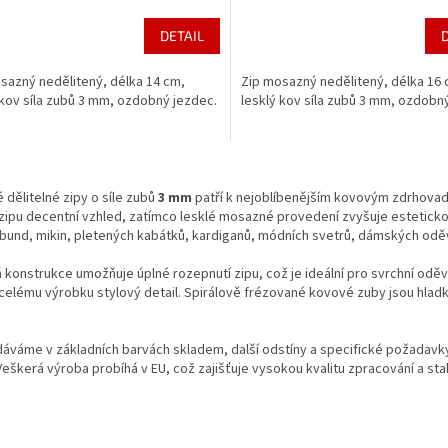
DETAIL
sazný nedělitený, délka 14 cm,
Zip mosazný nedělitený, délka 16 
 kov síla zubů 3 mm, ozdobný jezdec.
lesklý kov síla zubů 3 mm, ozdobn
O
v
dělitelné zipy o síle zubů
3 mm
patří k nejoblíbenějším kovovým zdrhovad
l
ipu decentní vzhled, zatímco lesklé mosazné provedení zvyšuje esteticko
á
bund, mikin, pletených kabátků, kardi­ganů, módních svetrů, dámských od
d
a
á konstrukce umožňuje úplné rozepnutí zipu, což je ideální pro svrchní odě
c
elému výrobku stylový detail. Spirálově frézované kovové zuby jsou hladk
í
p
r
dáváme v základních barvách skladem, další odstíny a specifické požadavk
v
Veškerá výroba probíhá v EU, což zajišťuje vysokou kvalitu zpracování a stab
k
y
v
ý