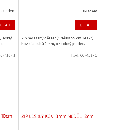
skladem
skladem
DETAIL
DETAIL
 lesklý
Zip mosazný dělitený, délka 55 cm, lesklý
c.
kov síla zubů 3 mm, ozdobný jezdec.
67410 - 1
Kód:
667412 - 1
L 10cm
ZIP LESKLÝ KOV. 3mm,NEDĚL 12cm