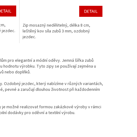
DETAIL
DETAIL
cm,
Zip mosazný nedělitelný, délka 8 cm,
ý jezdec.
leštěný kov síla zubů 3 mm, ozdobný
jezdec.
lům pro elegantní a módní oděvy. Jemná šířka zubů
u hodnotu výrobku. Tyto zipy se používají zejména u
ěvů nebo doplňků.
vy. Ozdobný jezdec, který nabízíme v různých variantách,
é, pevné a zaručují dlouhou životnost při každodenním
y je možné realizovat formou zakázkové výroby v rámci
ilní dodávky pro oděvní a textilní výrobu.