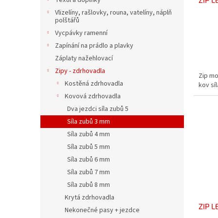
Textil a doplňky
k
t
Vlizelíny, rašlovky, rouna, vatelíny, náplň
polštářů
ů
Vycpávky ramenní
Zapínání na prádlo a plavky
Záplaty nažehlovací
Zipy - zdrhovadla
Zip mo
Kostěná zdrhovadla
kov sí
Kovová zdrhovadla
Dva jezdci síla zubů 5
Síla zubů 3 mm
Síla zubů 4 mm
Síla zubů 5 mm
Síla zubů 6 mm
Síla zubů 7 mm
Síla zubů 8 mm
Krytá zdrhovadla
ZIP 
Nekonečné pasy + jezdce