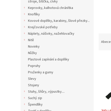
n
stroje, šitíčka, cívky
e
Keprovky, kalhotová chránítka
l
Knoflíky
Kovové doplňky, karabiny, šlové přezky...
Krejčovské potřeby
Náplety, nášivky, nažehlovačky
Ř
Nitě
a
Abece
z
Novinky
e
Nůžky
V
n
Plastové zapínání a doplňky
ý
í
Popruhy
p
p
Pruženky a gumy
i
r
Slevy
s
o
p
d
Stojany
r
u
Stuhy, šňůry, výpustky....
o
k
Suchý zip
d
t
Špendlíky
u
ů
ZIP 