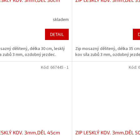
skladem
DETAIL
sazný dělitený, délka 30 cm, lesklý
Zip mosazný dělitený, délka 35 cm,
la zubů 3 mm, ozdobný jezdec.
kov síla zubů 3 mm, ozdobný jezde
Kód:
667445 - 1
Kód:
6
LESKLÝ KOV. 3mm,DĚL 45cm
ZIP LESKLÝ KOV. 3mm,DĚL 