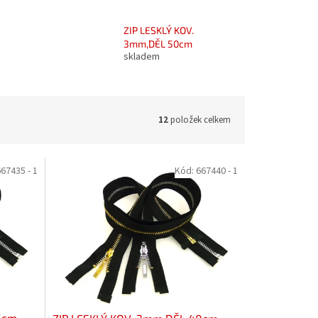
ZIP LESKLÝ KOV.
3mm,DĚL 50cm
skladem
12
položek celkem
67435 - 1
Kód:
667440 - 1
5cm