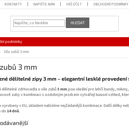
KONTAKTY
NAPIŠTE NÁM
VÁŠ ÚČET
OBCHODNÍ PODMÍNKY
HLEDAT
ní podmínky
Síla zubů 3 mm
a zubů 3 mm
né dělitelné zipy 3 mm – elegantní lesklé proveden
dělitelné zdrhovadla o síle zubů
3 mm
jsou ideální pro lehčí bundy, mikiny
kovové zuby v kombinaci s ozdobným jezdcem vytvářejí luxusní vzhled, kt
u vyrobeny v EU, skladem nabízíme nejžádanější kombinace. Další délky nebo
m do
14 dnů
.
odávanější