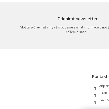
Odebírat newsletter
Vložte svůj e-mail a my vám budeme zasílat informace o nov
našem e-shopu.
Z
á
p
a
t
Kontakt
í
objed
+ 420 
+420 6