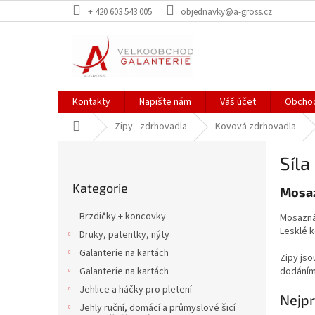
Přejít
+ 420 603 543 005
objednavky@a-gross.cz
na
obsah
Kontakty
Napište nám
Váš účet
Obchod
Domů
Zipy - zdrhovadla
Kovová zdrhovadla
P
Síl
o
Přeskočit
s
Kategorie
kategorie
Mosaz
t
r
Brzdičky + koncovky
Mosazná 
a
Lesklé 
Druky, patentky, nýty
n
Galanterie na kartách
n
Zipy jso
í
Galanterie na kartách
dodání
p
Jehlice a háčky pro pletení
Nejpr
a
Jehly ruční, domácí a průmyslové šicí