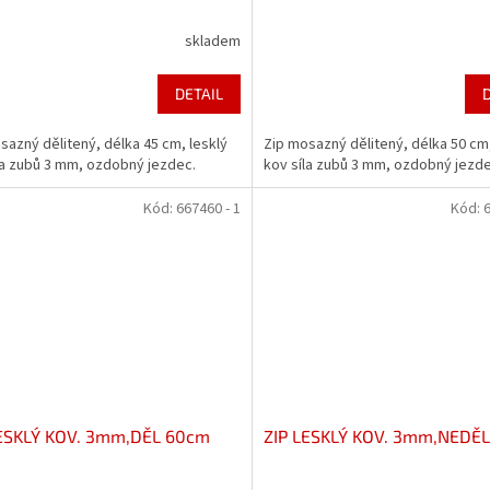
skladem
DETAIL
sazný dělitený, délka 45 cm, lesklý
Zip mosazný dělitený, délka 50 cm,
la zubů 3 mm, ozdobný jezdec.
kov síla zubů 3 mm, ozdobný jezde
Kód:
667460 - 1
Kód:
6
LESKLÝ KOV. 3mm,DĚL 60cm
ZIP LESKLÝ KOV. 3mm,NEDĚ