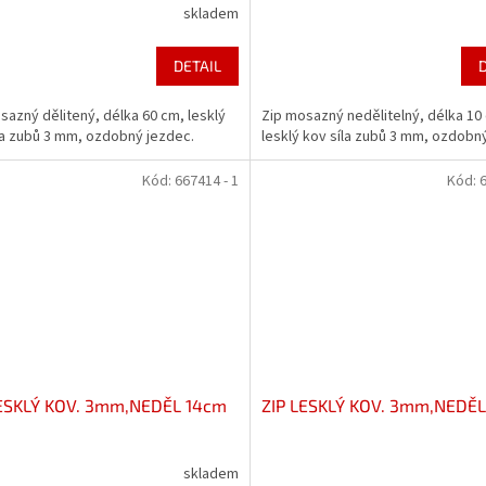
skladem
DETAIL
sazný dělitený, délka 60 cm, lesklý
Zip mosazný nedělitelný, délka 10
la zubů 3 mm, ozdobný jezdec.
lesklý kov síla zubů 3 mm, ozdobn
Kód:
667414 - 1
Kód:
6
LESKLÝ KOV. 3mm,NEDĚL 14cm
ZIP LESKLÝ KOV. 3mm,NEDĚL
skladem