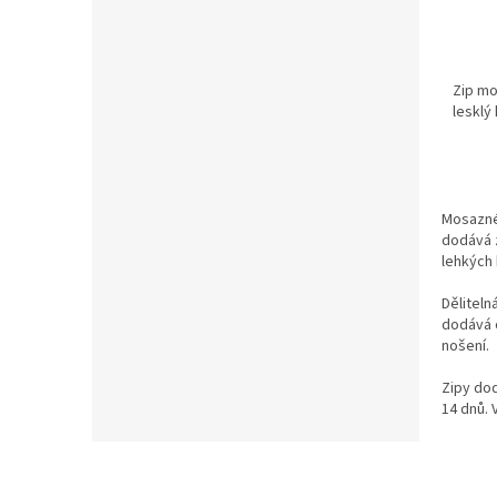
Zip mo
lesklý
Mosazné 
dodává z
lehkých 
Děliteln
dodává c
nošení.
Zipy do
14 dnů. 