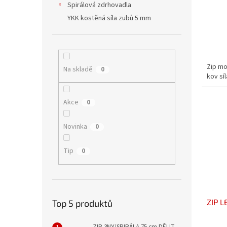
Spirálová zdrhovadla
YKK kostěná síla zubů 5 mm
Zip mo
Na skladě
0
kov sí
Akce
0
Novinka
0
Tip
0
ZIP 
Top 5 produktů