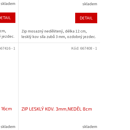
skladem
skladem
DETAIL
DETAIL
 cm,
Zip mosazný nedělitený, délka 12 cm,
ý jezdec.
lesklý kov síla zubů 3 mm, ozdobný jezdec.
67416 - 1
Kód:
667408 - 1
 16cm
ZIP LESKLÝ KOV. 3mm,NEDĚL 8cm
skladem
skladem