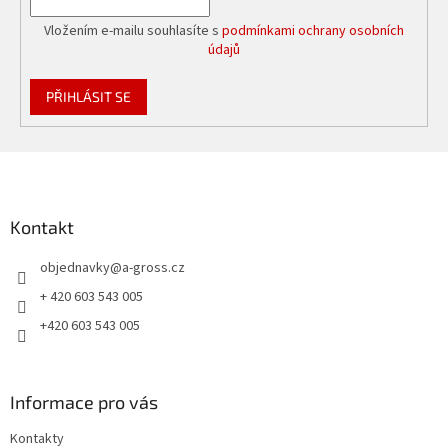
Vložením e-mailu souhlasíte s
podmínkami ochrany osobních
údajů
PŘIHLÁSIT SE
Z
á
p
a
Kontakt
t
objednavky
@
a-gross.cz
í
+ 420 603 543 005
+420 603 543 005
Informace pro vás
Kontakty