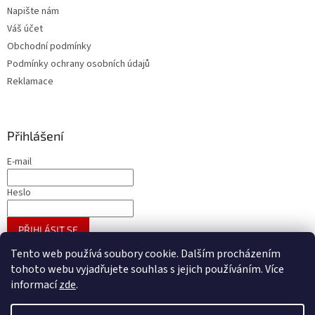
Napište nám
Váš účet
Obchodní podmínky
Podmínky ochrany osobních údajů
Reklamace
Přihlášení
E-mail
Heslo
PŘIHLÁSIT SE
Nová registrace
Zapomenuté heslo
Tento web používá soubory cookie. Dalším procházením
tohoto webu vyjadřujete souhlas s jejich používáním. Více
informací
zde
.
Vytvořil Shoptet