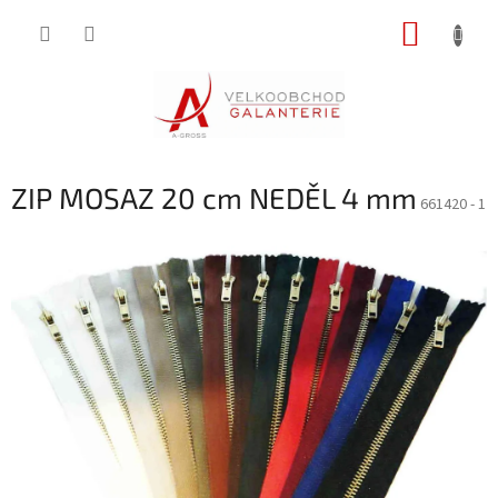
Přejít
NÁKUP
na
obsah
KOŠÍK
ZIP MOSAZ 20 cm NEDĚL 4 mm
661420 - 1