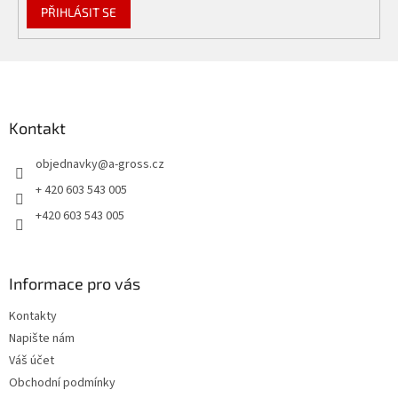
PŘIHLÁSIT SE
Z
á
p
a
Kontakt
t
objednavky
@
a-gross.cz
í
+ 420 603 543 005
+420 603 543 005
Informace pro vás
Kontakty
Napište nám
Váš účet
Obchodní podmínky