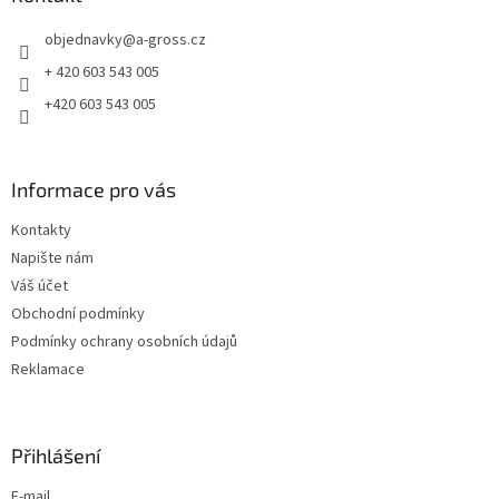
t
objednavky
@
a-gross.cz
í
+ 420 603 543 005
+420 603 543 005
Informace pro vás
Kontakty
Napište nám
Váš účet
Obchodní podmínky
Podmínky ochrany osobních údajů
Reklamace
Přihlášení
E-mail