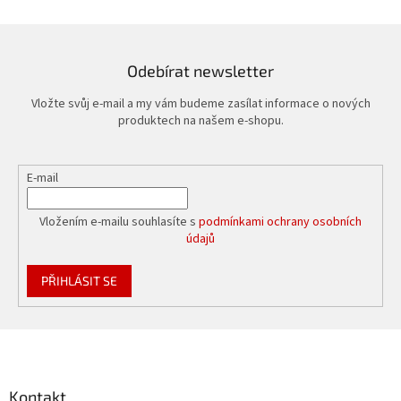
d
a
c
í
Odebírat newsletter
p
r
Vložte svůj e-mail a my vám budeme zasílat informace o nových
v
produktech na našem e-shopu.
k
y
v
E-mail
ý
p
i
Vložením e-mailu souhlasíte s
podmínkami ochrany osobních
s
údajů
u
PŘIHLÁSIT SE
Z
á
p
a
Kontakt