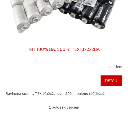
d
u
k
t
ů
NIT 100% BA, 500 m TEX10x2x2BA
skladem
DETAIL
Bavlněná šicí nit, TEX 10x2x2, návin 500m, baleno (10) kusů.
1
položek celkem
O
v
l
á