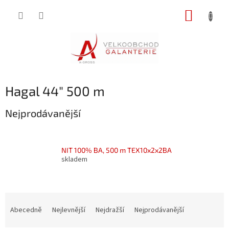
Přejít
NÁKUP
na
obsah
KOŠÍK
Hagal 44" 500 m
Nejprodávanější
NIT 100% BA, 500 m TEX10x2x2BA
skladem
Ř
a
Abecedně
Nejlevnější
Nejdražší
Nejprodávanější
z