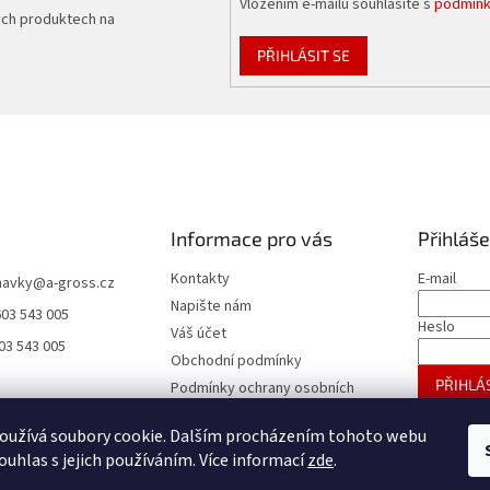
Vložením e-mailu souhlasíte s
podmínk
ých produktech na
PŘIHLÁSIT SE
Informace pro vás
Přihláše
Kontakty
E-mail
navky
@
a-gross.cz
Napište nám
603 543 005
Heslo
Váš účet
03 543 005
Obchodní podmínky
PŘIHLÁS
Podmínky ochrany osobních
údajů
Nová regis
oužívá soubory cookie. Dalším procházením tohoto webu
Reklamace
ouhlas s jejich používáním. Více informací
zde
.