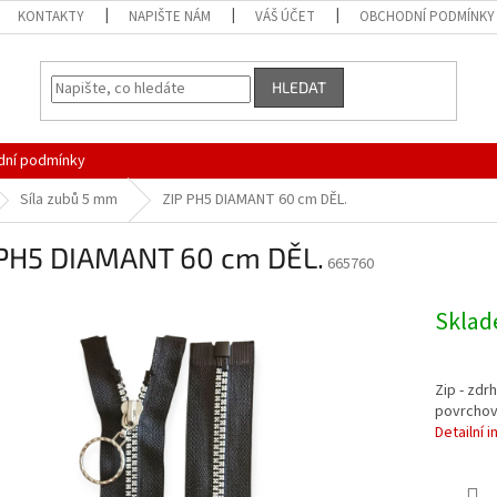
KONTAKTY
NAPIŠTE NÁM
VÁŠ ÚČET
OBCHODNÍ PODMÍNKY
HLEDAT
ní podmínky
Síla zubů 5 mm
ZIP PH5 DIAMANT 60 cm DĚL.
 PH5 DIAMANT 60 cm DĚL.
665760
Skla
Zip - zdr
povrchov
Detailní 