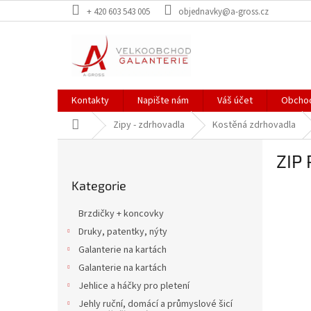
Přejít
+ 420 603 543 005
objednavky@a-gross.cz
na
obsah
Kontakty
Napište nám
Váš účet
Obchod
Domů
Zipy - zdrhovadla
Kostěná zdrhovadla
P
ZIP
o
Přeskočit
s
Kategorie
kategorie
t
r
Brzdičky + koncovky
a
Druky, patentky, nýty
n
Galanterie na kartách
n
í
Galanterie na kartách
p
Jehlice a háčky pro pletení
a
Jehly ruční, domácí a průmyslové šicí