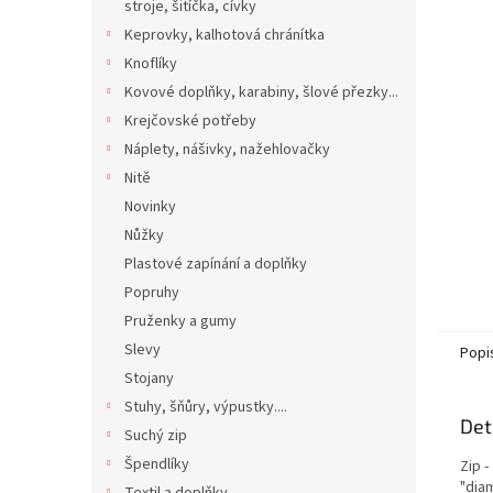
n
stroje, šitíčka, cívky
e
Keprovky, kalhotová chránítka
l
Knoflíky
Kovové doplňky, karabiny, šlové přezky...
Krejčovské potřeby
Náplety, nášivky, nažehlovačky
Nitě
Novinky
Nůžky
Plastové zapínání a doplňky
Popruhy
Pruženky a gumy
Slevy
Popi
Stojany
Stuhy, šňůry, výpustky....
Det
Suchý zip
Špendlíky
Zip 
"diam