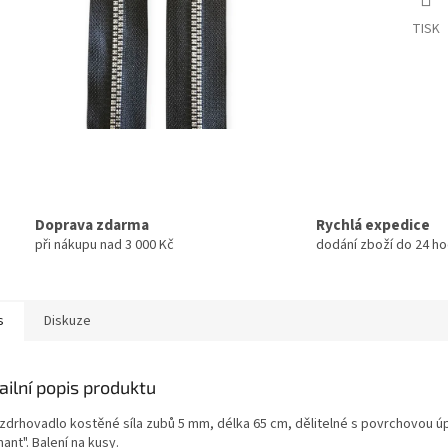
TISK
Doprava zdarma
Rychlá expedice
při nákupu nad 3 000 Kč
dodání zboží do 24 ho
s
Diskuze
ailní popis produktu
- zdrhovadlo kostěné síla zubů 5 mm, délka 65 cm, dělitelné s povrchovou 
ant". Balení na kusy.