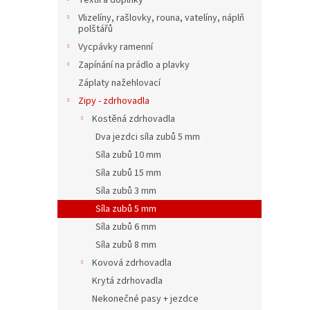
Textil a doplňky
Vlizelíny, rašlovky, rouna, vatelíny, náplň
polštářů
Vycpávky ramenní
Zapínání na prádlo a plavky
Záplaty nažehlovací
Zipy - zdrhovadla
Kostěná zdrhovadla
Dva jezdci síla zubů 5 mm
Síla zubů 10 mm
Síla zubů 15 mm
Síla zubů 3 mm
Síla zubů 5 mm
Síla zubů 6 mm
Síla zubů 8 mm
Kovová zdrhovadla
Krytá zdrhovadla
Nekonečné pasy + jezdce