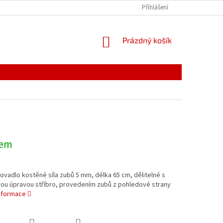
PODMÍNKY OCHRANY OSOBNÍCH ÚDAJŮ
Přihlášení
REKLAMACE
NÁKUPNÍ
Prázdný košík
KOŠÍK
dem
hovadlo kostěné síla zubů 5 mm, délka 65 cm, dělitelné s
ou úpravou stříbro, provedením zubů z pohledové strany
informace