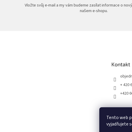
Vložte svůj e-mail a my vám budeme zasílat informace o nov
našem e-shopu.
Z
á
p
a
t
Kontakt
í
objed
+ 420 
+420 6
Tento web p
vyjadřujete s