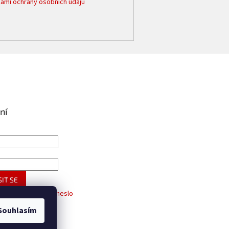
ami ochrany osobních údajů
ní
IT SE
trace
Zapomenuté heslo
Souhlasím