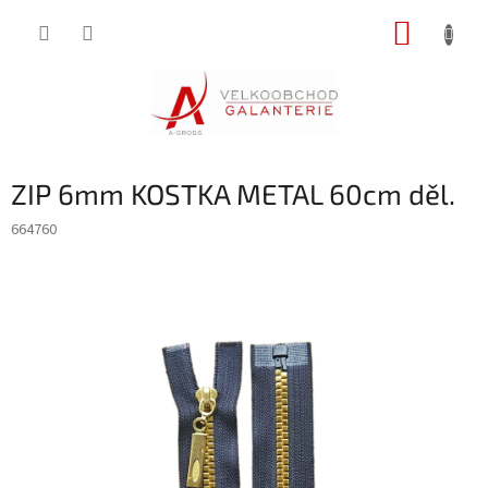
Přejít
NÁKUP
na
obsah
KOŠÍK
ZIP 6mm KOSTKA METAL 60cm děl.
664760