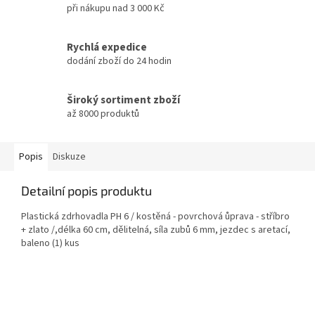
při nákupu nad 3 000 Kč
Rychlá expedice
dodání zboží do 24 hodin
Široký sortiment zboží
až 8000 produktů
Popis
Diskuze
Detailní popis produktu
Plastická zdrhovadla PH 6 / kostěná - povrchová ůprava - stříbro
+ zlato /,délka 60 cm, dělitelná, síla zubů 6 mm, jezdec s aretací,
baleno (1) kus