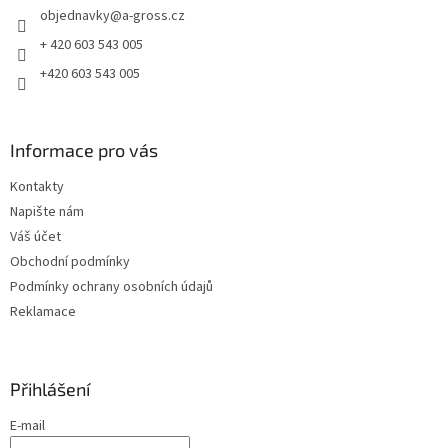
objednavky
@
a-gross.cz
í
+ 420 603 543 005
+420 603 543 005
Informace pro vás
Kontakty
Napište nám
Váš účet
Obchodní podmínky
Podmínky ochrany osobních údajů
Reklamace
Přihlášení
E-mail