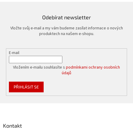
Odebírat newsletter
Vložte svůj e-mail a my vám budeme zasílat informace o nových
produktech na našem e-shopu.
E-mail
Vložením e-mailu souhlasíte s
podmínkami ochrany osobních
údajů
PŘIHLÁSIT SE
Z
á
p
a
Kontakt
t