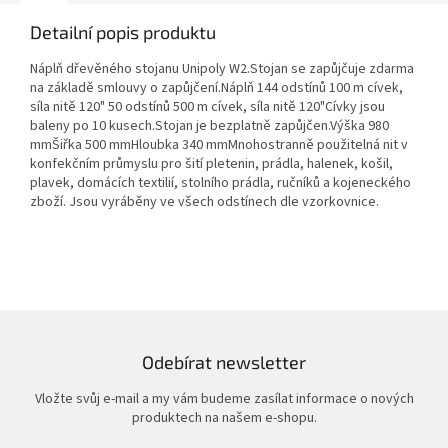
Detailní popis produktu
Náplň dřevěného stojanu Unipoly W2.Stojan se zapůjčuje zdarma
na základě smlouvy o zapůjčení.Náplň 144 odstínů 100 m cívek,
síla nitě 120" 50 odstínů 500 m cívek, síla nitě 120"Cívky jsou
baleny po 10 kusech.Stojan je bezplatně zapůjčen.Výška 980
mmŠiřka 500 mmHloubka 340 mmMnohostranně použitelná nit v
konfekčním průmyslu pro šití pletenin, prádla, halenek, košil,
plavek, domácích textilií, stolního prádla, ručníků a kojeneckého
zboží. Jsou vyráběny ve všech odstínech dle vzorkovnice.
Odebírat newsletter
Vložte svůj e-mail a my vám budeme zasílat informace o nových
produktech na našem e-shopu.