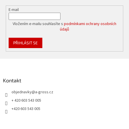
E-mail
Vložením e-mailu souhlasíte s
podmínkami ochrany osobních
údajů
PŘIHLÁSIT SE
Z
á
p
a
Kontakt
t
objednavky
@
a-gross.cz
í
+ 420 603 543 005
+420 603 543 005