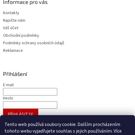
Informace pro vás
Kontakty
Napište nám
Váš účet
Obchodní podmínky
Podmínky ochrany osobních údajů
Reklamace
Přihlášení
E-mail
Heslo
PŘIHLÁSIT SE
Nová registrace
Zapomenuté heslo
Tento web používá soubory cookie. Dalším procházením
tohoto webu vyjadřujete souhlas s jejich používáním. Více