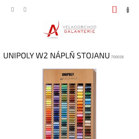
Přejít
NÁKUP
na
obsah
KOŠÍK
UNIPOLY W2 NÁPLŇ STOJANU
700038