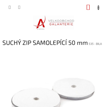
Přejít
NÁKUP
na
obsah
KOŠÍK
SUCHÝ ZIP SAMOLEPÍCÍ 50 mm
535 - BILA