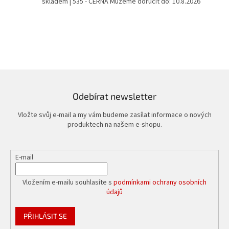
skladem
| 535 - CERNA
Můžeme doručit do:
10.8.2026
Odebírat newsletter
Vložte svůj e-mail a my vám budeme zasílat informace o nových
produktech na našem e-shopu.
E-mail
Vložením e-mailu souhlasíte s
podmínkami ochrany osobních
údajů
PŘIHLÁSIT SE