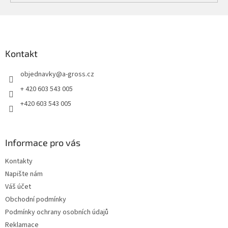
Z
á
p
a
Kontakt
t
objednavky
@
a-gross.cz
í
+ 420 603 543 005
+420 603 543 005
Informace pro vás
Kontakty
Napište nám
Váš účet
Obchodní podmínky
Podmínky ochrany osobních údajů
Reklamace