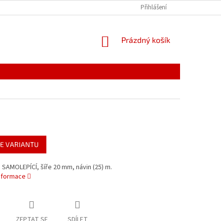
PODMÍNKY OCHRANY OSOBNÍCH ÚDAJŮ
Přihlášení
REKLAMACE
NÁKUPNÍ
Prázdný košík
KOŠÍK
E VARIANTU
 SAMOLEPÍCÍ, šíře 20 mm, návin (25) m.
informace
ZEPTAT SE
SDÍLET