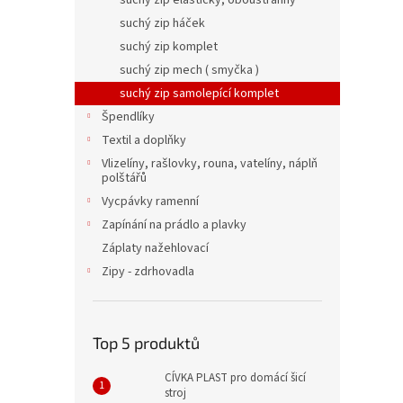
suchý zip elastický, oboustranný
suchý zip háček
suchý zip komplet
suchý zip mech ( smyčka )
suchý zip samolepící komplet
Špendlíky
Textil a doplňky
Vlizelíny, rašlovky, rouna, vatelíny, náplň
polštářů
Vycpávky ramenní
Zapínání na prádlo a plavky
Záplaty nažehlovací
Zipy - zdrhovadla
Top 5 produktů
CÍVKA PLAST pro domácí šicí
stroj