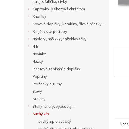
n
stroje, šitíčka, cívky
e
Keprovky, kalhotová chránítka
l
Knoflíky
Kovové doplňky, karabiny, šlové přezky...
Krejčovské potřeby
Náplety, nášivky, nažehlovačky
Nitě
Novinky
Nůžky
Plastové zapínání a doplňky
Popruhy
Pruženky a gumy
Slevy
Stojany
Stuhy, šňůry, výpustky....
Suchý zip
suchý zip elastický
Varia