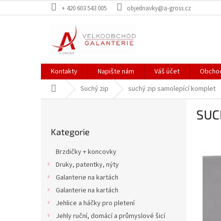
Přejít
+ 420 603 543 005
objednavky@a-gross.cz
na
obsah
Kontakty
Napište nám
Váš účet
Obchod
Domů
Suchý zip
suchý zip samolepící komplet
P
SUC
o
Přeskočit
s
Kategorie
kategorie
t
r
Brzdičky + koncovky
a
Druky, patentky, nýty
n
Galanterie na kartách
n
í
Galanterie na kartách
p
Jehlice a háčky pro pletení
a
Jehly ruční, domácí a průmyslové šicí