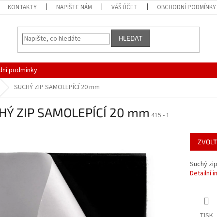
KONTAKTY
NAPIŠTE NÁM
VÁŠ ÚČET
OBCHODNÍ PODMÍNKY
HLEDAT
ní podmínky
SUCHÝ ZIP SAMOLEPÍCÍ 20 mm
HÝ ZIP SAMOLEPÍCÍ 20 mm
415 - 1
ZVOLT
Suchý zip
Detailní 
TISK