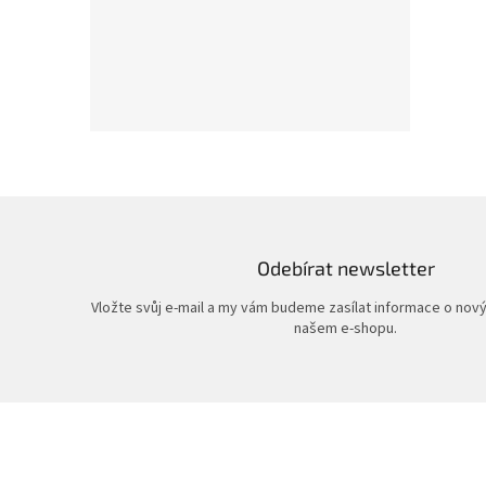
Odebírat newsletter
Vložte svůj e-mail a my vám budeme zasílat informace o nov
našem e-shopu.
Z
á
p
a