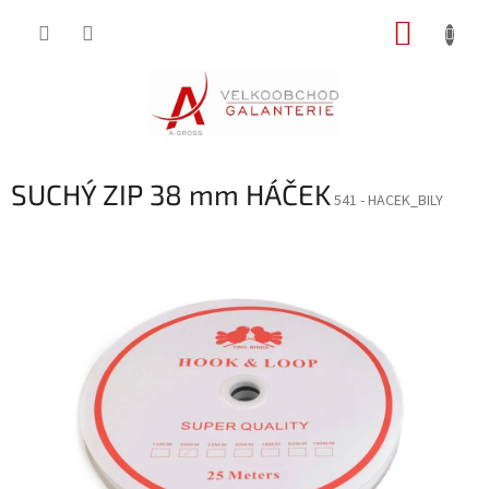
Přejít
NÁKUP
na
obsah
KOŠÍK
SUCHÝ ZIP 38 mm HÁČEK
541 - HACEK_BILY