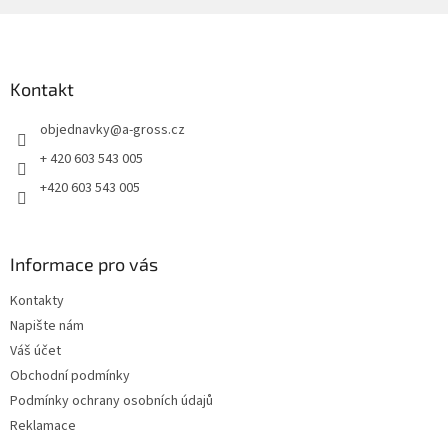
Z
á
p
a
Kontakt
t
objednavky
@
a-gross.cz
í
+ 420 603 543 005
+420 603 543 005
Informace pro vás
Kontakty
Napište nám
Váš účet
Obchodní podmínky
Podmínky ochrany osobních údajů
Reklamace