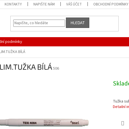
KONTAKTY
NAPIŠTE NÁM
VÁŠ ÚČET
OBCHODNÍ PODMÍNKY
HLEDAT
ní podmínky
LIM.TUŽKA BÍLÁ
LIM.TUŽKA BÍLÁ
506
Skla
Tužka sub
Detailní 