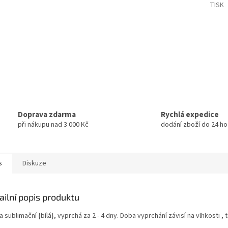
TISK
Doprava zdarma
Rychlá expedice
při nákupu nad 3 000 Kč
dodání zboží do 24 ho
s
Diskuze
ailní popis produktu
 sublimační {bílá}, vyprchá za 2 - 4 dny. Doba vyprchání závisí na vlhkosti , 