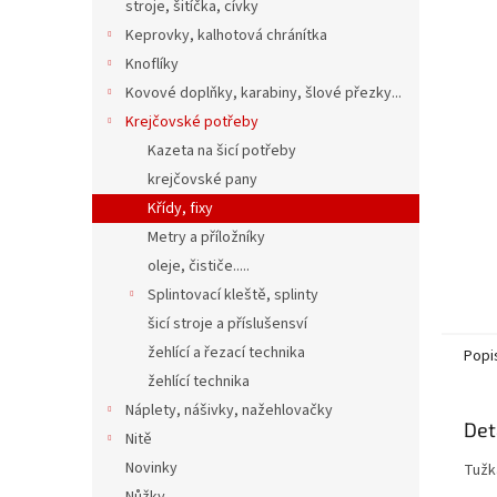
n
stroje, šitíčka, cívky
e
Keprovky, kalhotová chránítka
l
Knoflíky
Kovové doplňky, karabiny, šlové přezky...
Krejčovské potřeby
Kazeta na šicí potřeby
krejčovské pany
Křídy, fixy
Metry a příložníky
oleje, čističe.....
Splintovací kleště, splinty
šicí stroje a příslušensví
žehlící a řezací technika
Popi
žehlící technika
Náplety, nášivky, nažehlovačky
Det
Nitě
Novinky
Tužka