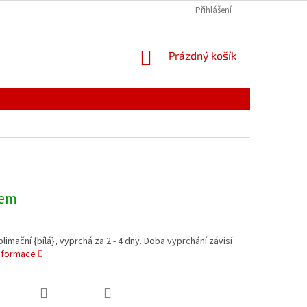
PODMÍNKY OCHRANY OSOBNÍCH ÚDAJŮ
Přihlášení
REKLAMACE
NÁKUPNÍ
Prázdný košík
KOŠÍK
dem
limační {bílá}, vyprchá za 2 - 4 dny. Doba vyprchání závisí
informace