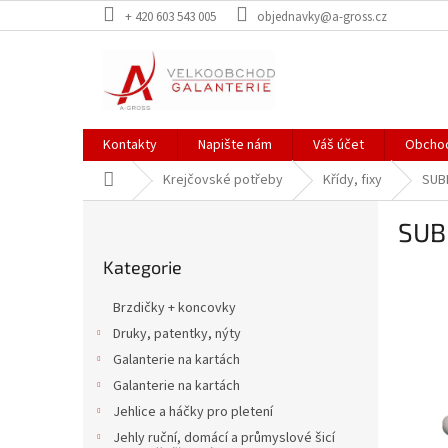
Přejít
+ 420 603 543 005
objednavky@a-gross.cz
na
obsah
Kontakty
Napište nám
Váš účet
Obchod
Domů
Krejčovské potřeby
Křídy, fixy
SUB
P
SUB
o
Přeskočit
s
Kategorie
kategorie
t
r
Brzdičky + koncovky
a
Druky, patentky, nýty
n
Galanterie na kartách
n
í
Galanterie na kartách
p
Jehlice a háčky pro pletení
a
Jehly ruční, domácí a průmyslové šicí