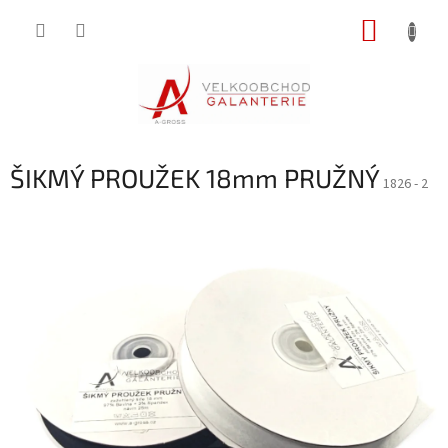
Přejít
NÁKUP
na
obsah
KOŠÍK
ŠIKMÝ PROUŽEK 18mm PRUŽNÝ
1826 - 2