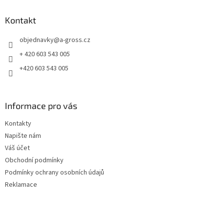
p
a
Kontakt
t
objednavky
@
a-gross.cz
í
+ 420 603 543 005
+420 603 543 005
Informace pro vás
Kontakty
Napište nám
Váš účet
Obchodní podmínky
Podmínky ochrany osobních údajů
Reklamace