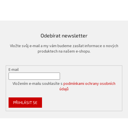
Odebírat newsletter
Vložte svůj e-mail a my vám budeme zasílat informace o nových
produktech na našem e-shopu.
E-mail
Vložením e-mailu souhlasíte s
podmínkami ochrany osobních
údajů
PŘIHLÁSIT SE
Z
á