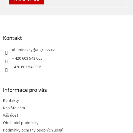
Z
á
p
a
Kontakt
t
objednavky
@
a-gross.cz
í
+ 420 603 543 005
+420 603 543 005
Informace pro vás
Kontakty
Napište nám
Váš účet
Obchodní podmínky
Podmínky ochrany osobních údajů