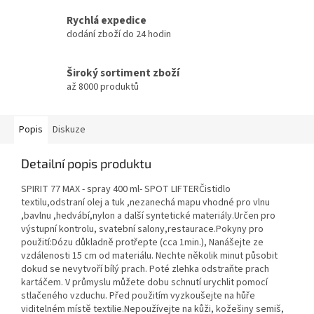
Rychlá expedice
dodání zboží do 24 hodin
Široký sortiment zboží
až 8000 produktů
Popis
Diskuze
Detailní popis produktu
SPIRIT 77 MAX - spray 400 ml- SPOT LIFTERČistidlo
textilu,odstraní olej a tuk ,nezanechá mapu vhodné pro vlnu
,bavlnu ,hedvábí,nylon a další syntetické materiály.Určen pro
výstupní kontrolu, svatební salony,restaurace.Pokyny pro
použití:Dózu důkladně protřepte (cca 1min.), Nanášejte ze
vzdálenosti 15 cm od materiálu. Nechte několik minut působit
dokud se nevytvoří bílý prach. Poté zlehka odstraňte prach
kartáčem. V průmyslu můžete dobu schnutí urychlit pomocí
stlačeného vzduchu. Před použitím vyzkoušejte na hůře
viditelném místě textilie.Nepoužívejte na kůži, kožešiny semiš,