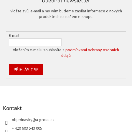
Odebírat newsletter
Vložte svůj e-mail a my vám budeme zasílat informace o nových
produktech na našem e-shopu.
E-mail
Vložením e-mailu souhlasíte s
podmínkami ochrany osobních
údajů
PŘIHLÁSIT SE
Z
á
p
a
Kontakt
t
objednavky
@
a-gross.cz
í
+ 420 603 543 005