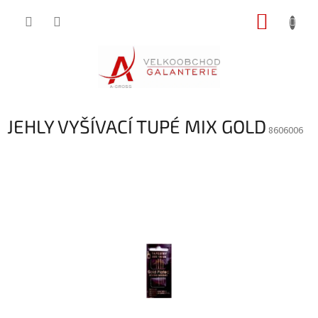
Přejít
NÁKUP
na
obsah
KOŠÍK
JEHLY VYŠÍVACÍ TUPÉ MIX GOLD
8606006