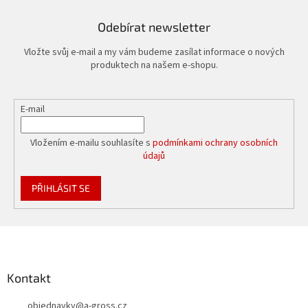
Odebírat newsletter
Vložte svůj e-mail a my vám budeme zasílat informace o nových
produktech na našem e-shopu.
E-mail
Vložením e-mailu souhlasíte s
podmínkami ochrany osobních
údajů
PŘIHLÁSIT SE
Z
á
p
a
Kontakt
t
objednavky
@
a-gross.cz
í