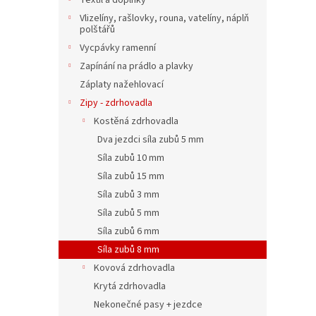
Textil a doplňky
Vlizelíny, rašlovky, rouna, vatelíny, náplň
polštářů
Vycpávky ramenní
Zapínání na prádlo a plavky
Záplaty nažehlovací
Zipy - zdrhovadla
Kostěná zdrhovadla
Dva jezdci síla zubů 5 mm
Síla zubů 10 mm
Síla zubů 15 mm
Síla zubů 3 mm
Síla zubů 5 mm
Síla zubů 6 mm
Síla zubů 8 mm
Kovová zdrhovadla
Krytá zdrhovadla
Nekonečné pasy + jezdce