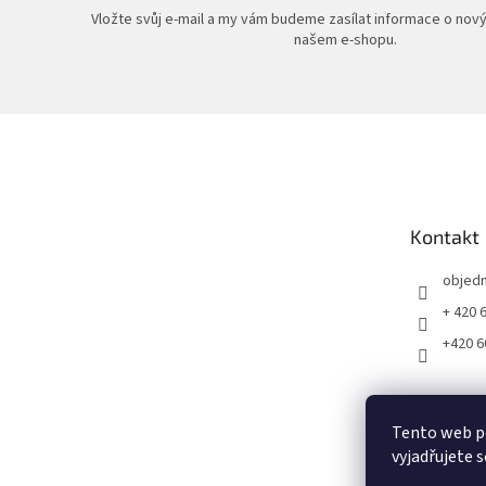
Vložte svůj e-mail a my vám budeme zasílat informace o nov
našem e-shopu.
Z
á
p
a
t
Kontakt
í
objed
+ 420 
+420 6
Tento web p
vyjadřujete s