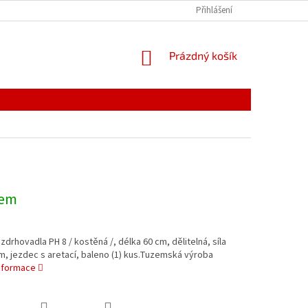
PODMÍNKY OCHRANY OSOBNÍCH ÚDAJŮ
Přihlášení
REKLAMACE
NÁKUPNÍ
Prázdný košík
KOŠÍK
dem
 zdrhovadla PH 8 / kostěná /, délka 60 cm, dělitelná, síla
, jezdec s aretací, baleno (1) kus.Tuzemská výroba
informace