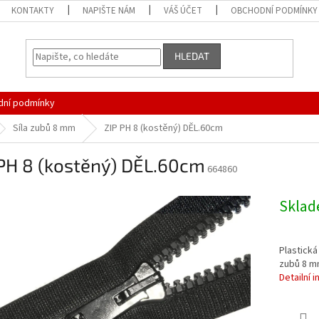
KONTAKTY
NAPIŠTE NÁM
VÁŠ ÚČET
OBCHODNÍ PODMÍNKY
HLEDAT
ní podmínky
Síla zubů 8 mm
ZIP PH 8 (kostěný) DĚL.60cm
 PH 8 (kostěný) DĚL.60cm
664860
Skla
Plastická
zubů 8 mm
Detailní 