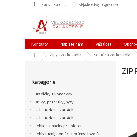
Přejít
+ 420 603 543 005
objednavky@a-gross.cz
na
obsah
Kontakty
Napište nám
Váš účet
Obchod
Domů
Zipy - zdrhovadla
Kostěná zdrhovadla
P
ZIP
o
Přeskočit
s
Kategorie
kategorie
t
r
Brzdičky + koncovky
a
Druky, patentky, nýty
n
Galanterie na kartách
n
í
Galanterie na kartách
p
Jehlice a háčky pro pletení
a
Jehly ruční, domácí a průmyslové šicí