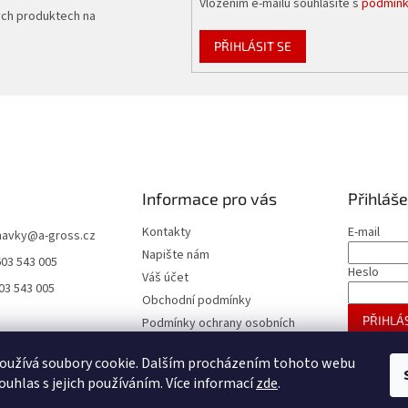
Vložením e-mailu souhlasíte s
podmínk
ých produktech na
PŘIHLÁSIT SE
Informace pro vás
Přihláše
Kontakty
E-mail
navky
@
a-gross.cz
Napište nám
603 543 005
Heslo
Váš účet
03 543 005
Obchodní podmínky
PŘIHLÁS
Podmínky ochrany osobních
údajů
Nová regis
oužívá soubory cookie. Dalším procházením tohoto webu
Reklamace
ouhlas s jejich používáním. Více informací
zde
.