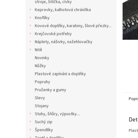
n
stroje, šitíčka, cívky
e
Keprovky, kalhotová chránítka
l
Knoflíky
Kovové doplňky, karabiny, šlové přezky...
Krejčovské potřeby
Náplety, nášivky, nažehlovačky
Nitě
Novinky
Nůžky
Plastové zapínání a doplňky
Popruhy
Pruženky a gumy
Slevy
Popi
Stojany
Stuhy, šňůry, výpustky....
Det
Suchý zip
Špendlíky
Plast