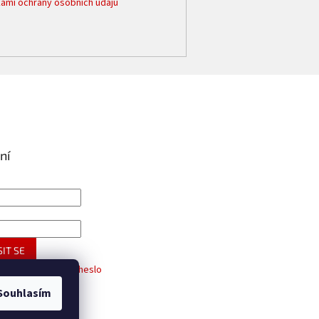
ami ochrany osobních údajů
ní
IT SE
trace
Zapomenuté heslo
Souhlasím