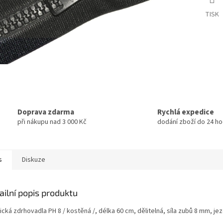
TISK
Doprava zdarma
Rychlá expedice
při nákupu nad 3 000 Kč
dodání zboží do 24 ho
s
Diskuze
ailní popis produktu
ická zdrhovadla PH 8 / kostěná /, délka 60 cm, dělitelná, síla zubů 8 mm, j