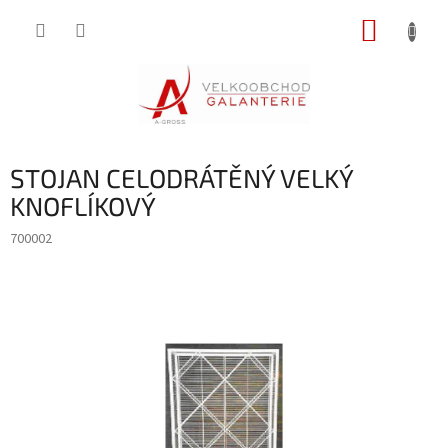
Přejít
NÁKUP
na
obsah
KOŠÍK
STOJAN CELODRÁTĚNÝ VELKÝ
KNOFLÍKOVÝ
700002