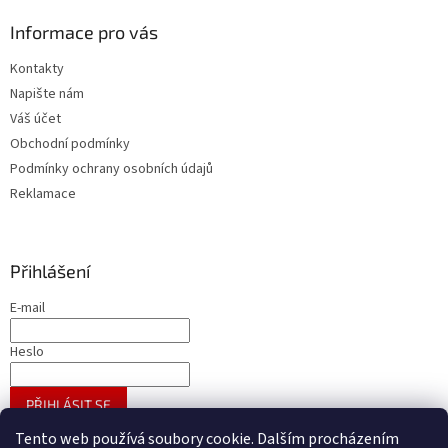
Informace pro vás
Kontakty
Napište nám
Váš účet
Obchodní podmínky
Podmínky ochrany osobních údajů
Reklamace
Přihlášení
E-mail
Heslo
PŘIHLÁSIT SE
Nová registrace
Zapomenuté heslo
Tento web používá soubory cookie. Dalším procházením