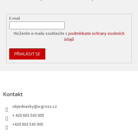
E-mail
Vložením e-mailu souhlasíte s
podmínkami ochrany osobních
údajů
PŘIHLÁSIT SE
Z
á
p
a
Kontakt
t
objednavky
@
a-gross.cz
í
+ 420 603 543 005
+420 603 543 005