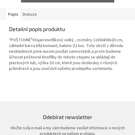
Popis
Diskuze
Detailní popis produktu
"POŠTOVNÉ"Stojan knoflíkový velký , rozměry 1180x800x20 cm,
základní barva bílá komaxit, baleno (1) kus. Toto zboží z důvodu
neskladnosti jsme nuceni posílat samostatně,a proto budeme
účtovat poštovné.Knoflíky do tohoto stojanu se ukládají do
plastových tub, výška 20 cm, které jsou dodávány v různých
průměrech a jsou součástí našeho prodejního sortimentu.
Odebírat newsletter
Vložte svůj e-mail a my vám budeme zasílat informace o nových
produktech na našem e-shopu.