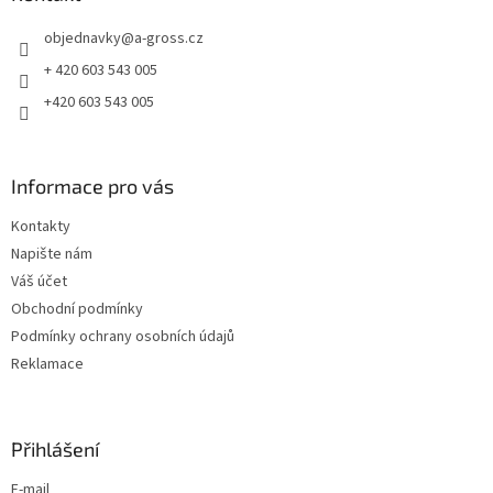
t
objednavky
@
a-gross.cz
í
+ 420 603 543 005
+420 603 543 005
Informace pro vás
Kontakty
Napište nám
Váš účet
Obchodní podmínky
Podmínky ochrany osobních údajů
Reklamace
Přihlášení
E-mail