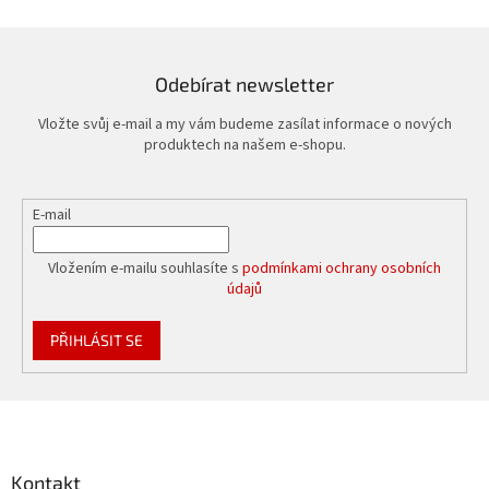
Odebírat newsletter
Vložte svůj e-mail a my vám budeme zasílat informace o nových
produktech na našem e-shopu.
E-mail
Vložením e-mailu souhlasíte s
podmínkami ochrany osobních
údajů
PŘIHLÁSIT SE
Z
á
p
a
Kontakt