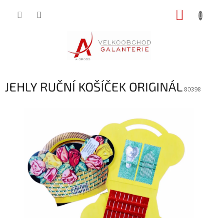
Přejít
NÁKUP
na
obsah
KOŠÍK
JEHLY RUČNÍ KOŠÍČEK ORIGINÁL
80398