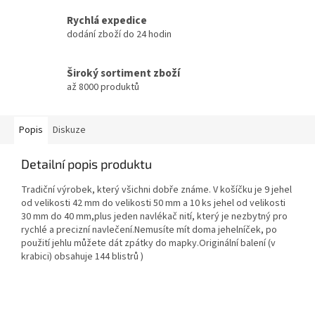
Rychlá expedice
dodání zboží do 24 hodin
Široký sortiment zboží
až 8000 produktů
Popis
Diskuze
Detailní popis produktu
Tradiční výrobek, který všichni dobře známe. V košíčku je 9 jehel
od velikosti 42 mm do velikosti 50 mm a 10 ks jehel od velikosti
30 mm do 40 mm,plus jeden navlékač nití, který je nezbytný pro
rychlé a precizní navlečení.Nemusíte mít doma jehelníček, po
použití jehlu můžete dát zpátky do mapky.Originální balení (v
krabici) obsahuje 144 blistrů )