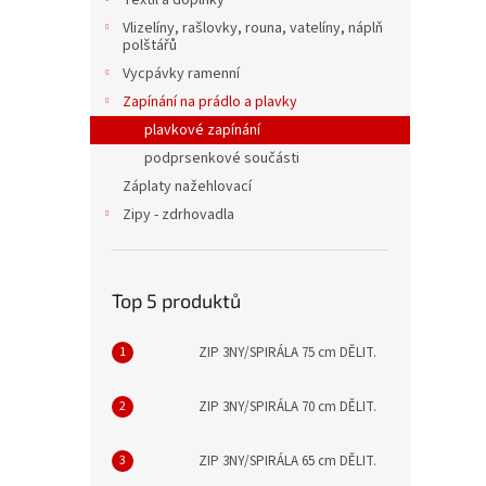
Textil a doplňky
Vlizelíny, rašlovky, rouna, vatelíny, náplň
polštářů
Vycpávky ramenní
Zapínání na prádlo a plavky
plavkové zapínání
podprsenkové součásti
Záplaty nažehlovací
Zipy - zdrhovadla
Top 5 produktů
ZIP 3NY/SPIRÁLA 75 cm DĚLIT.
ZIP 3NY/SPIRÁLA 70 cm DĚLIT.
ZIP 3NY/SPIRÁLA 65 cm DĚLIT.