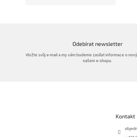
Odebírat newsletter
Vložte svůj e-mail a my vám budeme zasílat informace o nov
našem e-shopu.
Z
á
p
a
t
Kontakt
í
objed