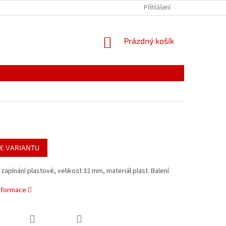
PODMÍNKY OCHRANY OSOBNÍCH ÚDAJŮ
Přihlášení
REKLAMACE
NÁKUPNÍ
Prázdný košík
KOŠÍK
E VARIANTU
zapínání plastové, velikost 32 mm, materiál plast. Balení
informace