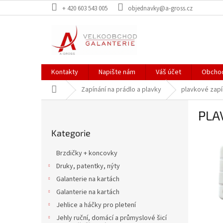
Přejít
+ 420 603 543 005
objednavky@a-gross.cz
na
obsah
Kontakty
Napište nám
Váš účet
Obchod
Domů
Zapínání na prádlo a plavky
plavkové zapí
P
PLA
o
Přeskočit
s
Kategorie
kategorie
t
r
Brzdičky + koncovky
a
Druky, patentky, nýty
n
Galanterie na kartách
n
í
Galanterie na kartách
p
Jehlice a háčky pro pletení
a
Jehly ruční, domácí a průmyslové šicí