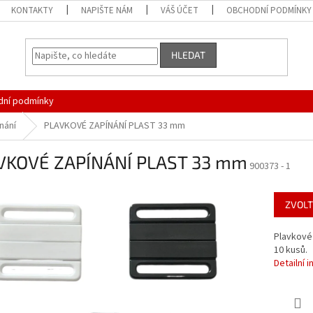
KONTAKTY
NAPIŠTE NÁM
VÁŠ ÚČET
OBCHODNÍ PODMÍNKY
HLEDAT
ní podmínky
nání
PLAVKOVÉ ZAPÍNÁNÍ PLAST 33 mm
VKOVÉ ZAPÍNÁNÍ PLAST 33 mm
900373 - 1
ZVOLT
Plavkové 
10 kusů.
Detailní 