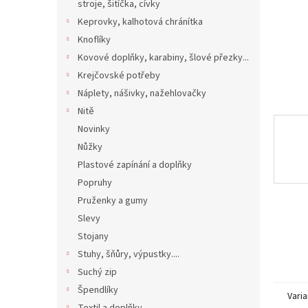
n
stroje, šitíčka, cívky
e
Keprovky, kalhotová chránítka
l
Knoflíky
Kovové doplňky, karabiny, šlové přezky...
Krejčovské potřeby
Náplety, nášivky, nažehlovačky
Nitě
Novinky
Nůžky
Plastové zapínání a doplňky
Popruhy
Pruženky a gumy
Slevy
Stojany
Stuhy, šňůry, výpustky....
Suchý zip
Špendlíky
Varia