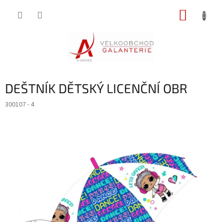
Přejít
NÁKUP
na
obsah
KOŠÍK
DEŠTNÍK DĚTSKÝ LICENČNÍ OBR
300107 - 4