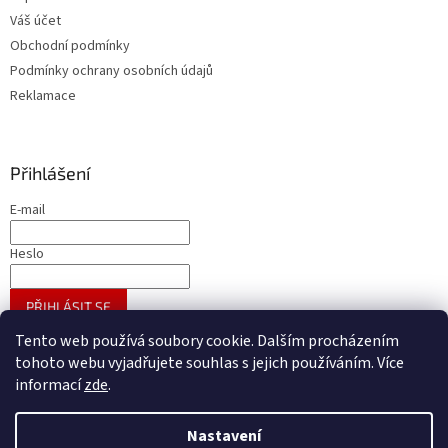
Váš účet
Obchodní podmínky
Podmínky ochrany osobních údajů
Reklamace
Přihlášení
E-mail
Heslo
PŘIHLÁSIT SE
Nová registrace
Zapomenuté heslo
Tento web používá soubory cookie. Dalším procházením
tohoto webu vyjadřujete souhlas s jejich používáním. Více
informací
zde
.
Vytvořil Shoptet
Nastavení