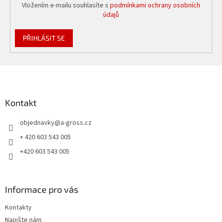
Vložením e-mailu souhlasíte s
podmínkami ochrany osobních
údajů
PŘIHLÁSIT SE
Z
á
p
a
Kontakt
t
objednavky
@
a-gross.cz
í
+ 420 603 543 005
+420 603 543 005
Informace pro vás
Kontakty
Napište nám