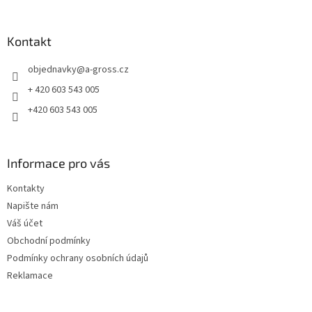
á
p
a
Kontakt
t
objednavky
@
a-gross.cz
í
+ 420 603 543 005
+420 603 543 005
Informace pro vás
Kontakty
Napište nám
Váš účet
Obchodní podmínky
Podmínky ochrany osobních údajů
Reklamace