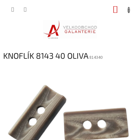
Přejít
NÁKUP
na
obsah
KOŠÍK
KNOFLÍK 8143 40 OLIVA
814340