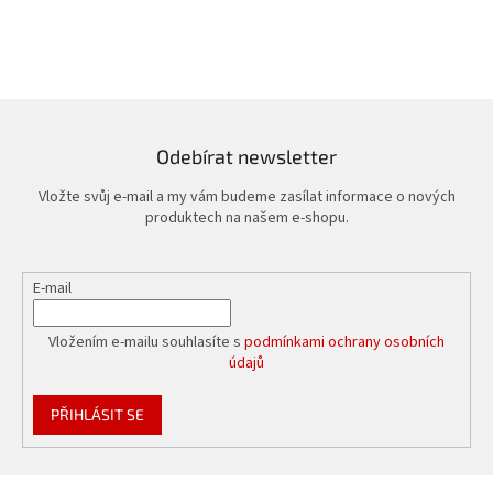
Odebírat newsletter
Vložte svůj e-mail a my vám budeme zasílat informace o nových
produktech na našem e-shopu.
E-mail
Vložením e-mailu souhlasíte s
podmínkami ochrany osobních
údajů
PŘIHLÁSIT SE
Z