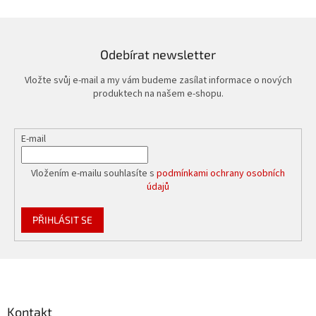
Odebírat newsletter
Vložte svůj e-mail a my vám budeme zasílat informace o nových
produktech na našem e-shopu.
E-mail
Vložením e-mailu souhlasíte s
podmínkami ochrany osobních
údajů
PŘIHLÁSIT SE
Z
á
p
a
Kontakt