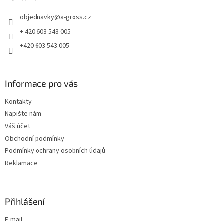
t
objednavky
@
a-gross.cz
í
+ 420 603 543 005
+420 603 543 005
Informace pro vás
Kontakty
Napište nám
Váš účet
Obchodní podmínky
Podmínky ochrany osobních údajů
Reklamace
Přihlášení
E-mail