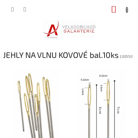
Přejít
NÁKUP
na
obsah
KOŠÍK
JEHLY NA VLNU KOVOVÉ bal.10ks
100550