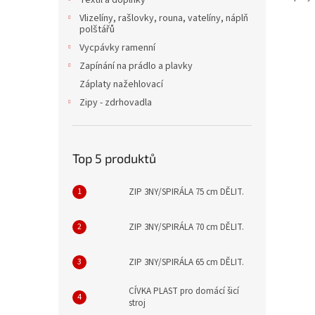
Textil a doplňky
Vlizelíny, rašlovky, rouna, vatelíny, náplň
polštářů
Vycpávky ramenní
Zapínání na prádlo a plavky
Záplaty nažehlovací
Zipy - zdrhovadla
Top 5 produktů
ZIP 3NY/SPIRÁLA 75 cm DĚLIT.
ZIP 3NY/SPIRÁLA 70 cm DĚLIT.
ZIP 3NY/SPIRÁLA 65 cm DĚLIT.
CÍVKA PLAST pro domácí šicí
stroj