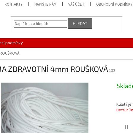
KONTAKTY
NAPIŠTE NÁM
VÁŠ ÚČET
OBCHODNÍ PODMÍNKY
HLEDAT
ní podmínky
 ROUŠKOVÁ
A ZDRAVOTNÍ 4mm ROUŠKOVÁ
132
Skla
Kulatá j
Detailní 