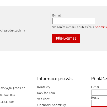
E-mail
Vložením e-mailu souhlasíte s
podmínk
ých produktech na
PŘIHLÁSIT SE
Informace pro vás
Přihláše
Kontakty
E-mail
navky
@
a-gross.cz
Napište nám
603 543 005
Heslo
Váš účet
03 543 005
Obchodní podmínky