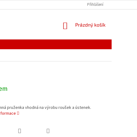
PODMÍNKY OCHRANY OSOBNÍCH ÚDAJŮ
Přihlášení
REKLAMACE
NÁKUPNÍ
Prázdný košík
KOŠÍK
dem
emná pruženka vhodná na výrobu roušek a ústenek.
informace