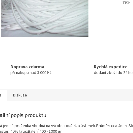
TISK
Doprava zdarma
Rychlá expedice
při nákupu nad 3 000 Kč
dodání zboží do 24 ho
s
Diskuze
ailní popis produktu
tá jemná pruženka vhodná na výrobu roušek a ústenek.Průměr: cca 4mm. Sl
ster, 40% latexBalení 400 - 1000 gr