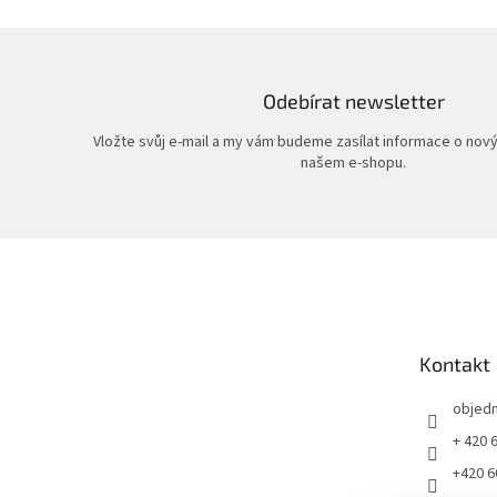
Odebírat newsletter
Vložte svůj e-mail a my vám budeme zasílat informace o nov
našem e-shopu.
Z
á
p
a
t
Kontakt
í
objed
+ 420 
+420 6