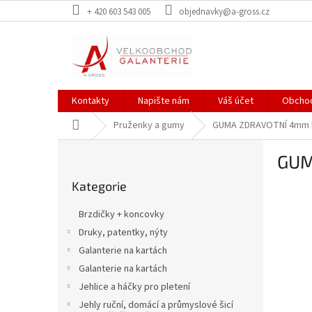
Přejít
+ 420 603 543 005
objednavky@a-gross.cz
na
obsah
Kontakty
Napište nám
Váš účet
Obchod
Domů
Pruženky a gumy
GUMA ZDRAVOTNÍ 4mm
P
GUM
o
Přeskočit
s
Kategorie
kategorie
t
r
Brzdičky + koncovky
a
Druky, patentky, nýty
n
Galanterie na kartách
n
í
Galanterie na kartách
p
Jehlice a háčky pro pletení
a
Jehly ruční, domácí a průmyslové šicí