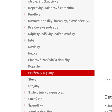
n
stroje, šitíčka, cívky
e
Keprovky, kalhotová chránítka
l
Knoflíky
Kovové doplňky, karabiny, šlové přezky...
Krejčovské potřeby
Náplety, nášivky, nažehlovačky
Nitě
Novinky
Nůžky
Plastové zapínání a doplňky
Popruhy
Pruženky a gumy
Slevy
Popi
Stojany
Stuhy, šňůry, výpustky....
Det
Suchý zip
Špendlíky
Kula
polye