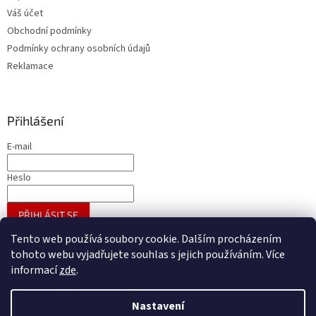
Váš účet
Obchodní podmínky
Podmínky ochrany osobních údajů
Reklamace
Přihlášení
E-mail
Heslo
PŘIHLÁSIT SE
Nová registrace
Zapomenuté heslo
Tento web používá soubory cookie. Dalším procházením
tohoto webu vyjadřujete souhlas s jejich používáním. Více
informací
zde
.
Vytvořil Shoptet
Nastavení