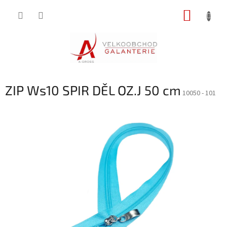
Přejít
NÁKUP
na
obsah
KOŠÍK
ZIP Ws10 SPIR DĚL OZ.J 50 cm
10050 - 101