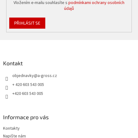
Vložením e-mailu souhlasíte s
podmínkami ochrany osobních
údajů
PŘIHLÁSIT SE
Z
á
p
a
Kontakt
t
objednavky
@
a-gross.cz
í
+ 420 603 543 005
+420 603 543 005
Informace pro vás
Kontakty
Napište nám