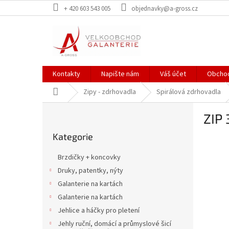
Přejít
+ 420 603 543 005
objednavky@a-gross.cz
na
obsah
Kontakty
Napište nám
Váš účet
Obchod
Domů
Zipy - zdrhovadla
Spirálová zdrhovadla
P
ZIP
o
Přeskočit
s
Kategorie
kategorie
t
r
Brzdičky + koncovky
a
Druky, patentky, nýty
n
Galanterie na kartách
n
í
Galanterie na kartách
p
Jehlice a háčky pro pletení
a
Jehly ruční, domácí a průmyslové šicí