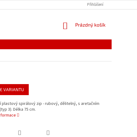
PODMÍNKY OCHRANY OSOBNÍCH ÚDAJŮ
Přihlášení
REKLAMACE
NÁKUPNÍ
Prázdný košík
KOŠÍK
E VARIANTU
 plastový spirálový zip - rubový, dělitelný, s aretačním
typ 3). Délka 75 cm.
informace