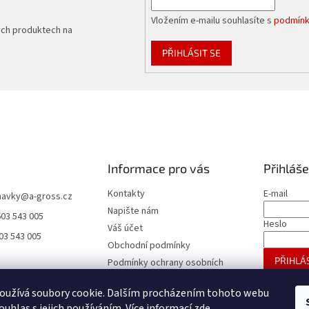
Vložením e-mailu souhlasíte s
podmínk
ých produktech na
PŘIHLÁSIT SE
Informace pro vás
Přihláše
Kontakty
E-mail
navky
@
a-gross.cz
Napište nám
603 543 005
Heslo
Váš účet
03 543 005
Obchodní podmínky
PŘIHLÁS
Podmínky ochrany osobních
údajů
Nová regis
oužívá soubory cookie. Dalším procházením tohoto webu
Reklamace
ouhlas s jejich používáním. Více informací
zde
.