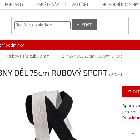
KONTAKTY
NAPIŠTE NÁM
VÁŠ ÚČET
OBCHODNÍ PODMÍNKY
HLEDAT
ní podmínky
Rubová síla zubů 3 mm
ZIP 3NY DĚL.75cm RUBOVÝ SPORT
 3NY DĚL.75cm RUBOVÝ SPORT
7075 - 1
ZVOLT
Sportovní
jezdcem (
Detailní 