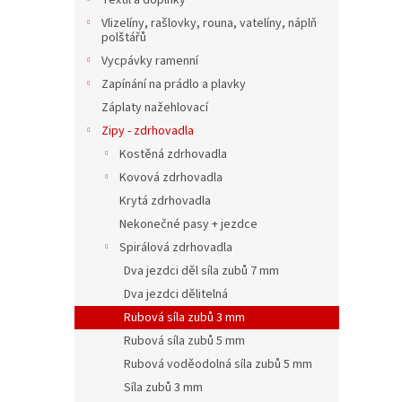
Textil a doplňky
Vlizelíny, rašlovky, rouna, vatelíny, náplň
polštářů
Vycpávky ramenní
Zapínání na prádlo a plavky
Záplaty nažehlovací
Zipy - zdrhovadla
Kostěná zdrhovadla
Kovová zdrhovadla
Krytá zdrhovadla
Nekonečné pasy + jezdce
Spirálová zdrhovadla
Dva jezdci děl síla zubů 7 mm
Dva jezdci dělitelná
Rubová síla zubů 3 mm
Rubová síla zubů 5 mm
Rubová voděodolná síla zubů 5 mm
Síla zubů 3 mm