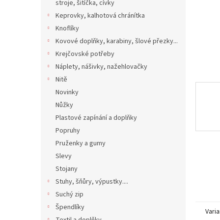
n
stroje, šitíčka, cívky
e
Keprovky, kalhotová chránítka
l
Knoflíky
Kovové doplňky, karabiny, šlové přezky...
Krejčovské potřeby
Náplety, nášivky, nažehlovačky
Nitě
Novinky
Nůžky
Plastové zapínání a doplňky
Popruhy
Pruženky a gumy
Slevy
Stojany
Stuhy, šňůry, výpustky....
Suchý zip
Špendlíky
Varia