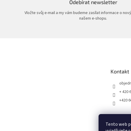
Odebírat newsletter
Vložte svůj e-mail a my vám budeme zasílat informace o nov
našem e-shopu.
Z
á
p
a
t
Kontakt
í
objed
+ 420 
+420 6
Tento web p
vyjadřujete s