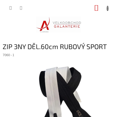
Přejít
NÁKUP
na
obsah
KOŠÍK
ZIP 3NY DĚL.60cm RUBOVÝ SPORT
7060 - 1