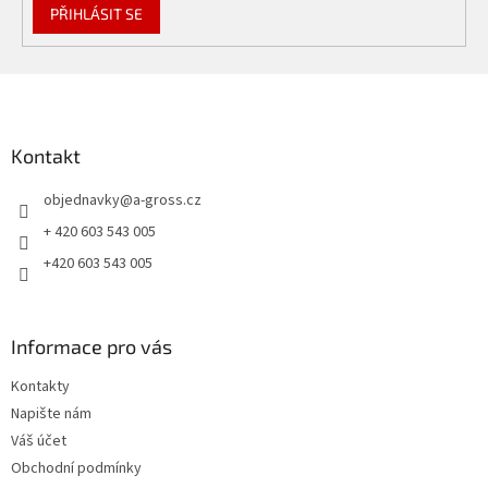
PŘIHLÁSIT SE
Z
á
p
a
Kontakt
t
objednavky
@
a-gross.cz
í
+ 420 603 543 005
+420 603 543 005
Informace pro vás
Kontakty
Napište nám
Váš účet
Obchodní podmínky