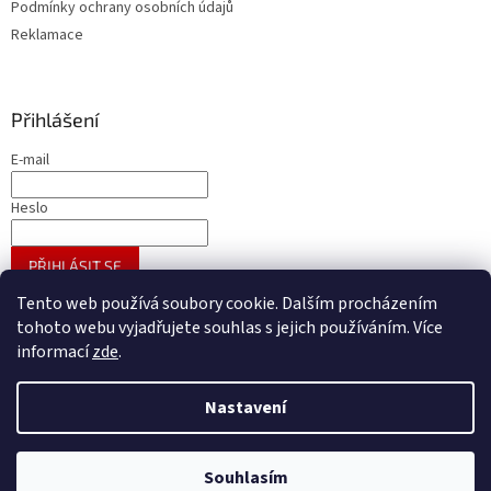
Podmínky ochrany osobních údajů
Reklamace
Přihlášení
E-mail
Heslo
PŘIHLÁSIT SE
Nová registrace
Zapomenuté heslo
Tento web používá soubory cookie. Dalším procházením
tohoto webu vyjadřujete souhlas s jejich používáním. Více
informací
zde
.
Vytvořil Shoptet
Nastavení
Copyright 2026
A - GROSS velkoobchod galanterie
. Všechna
Souhlasím
práva vyhrazena.