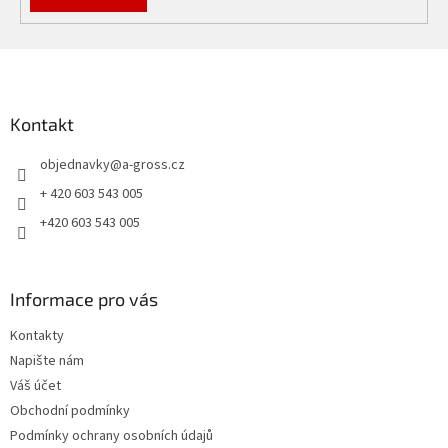
Z
á
p
a
Kontakt
t
objednavky
@
a-gross.cz
í
+ 420 603 543 005
+420 603 543 005
Informace pro vás
Kontakty
Napište nám
Váš účet
Obchodní podmínky
Podmínky ochrany osobních údajů