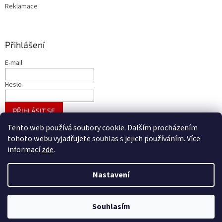
Reklamace
Přihlášení
E-mail
Heslo
PŘIHLÁSIT SE
Nová registrace
Zapomenuté heslo
Tento web používá soubory cookie. Dalším procházením
tohoto webu vyjadřujete souhlas s jejich používáním. Více
informací
zde
.
Vytvořil Shoptet
Nastavení
Copyright 2026
A - GROSS velkoobchod galanterie
. Všechna
Souhlasím
práva vyhrazena.