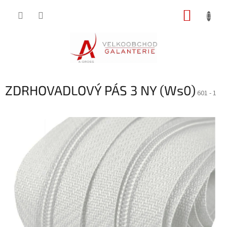
Přejít
NÁKUP
na
obsah
KOŠÍK
ZDRHOVADLOVÝ PÁS 3 NY (Ws0)
601 - 1