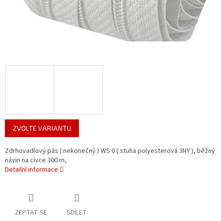
ZVOLTE VARIANTU
Zdrhovadlový pás ( nekonečný ) WS 0 ( stuha polyesterová 3NY ), běžný
návin na cívce 300 m,
Detailní informace
ZEPTAT SE
SDÍLET