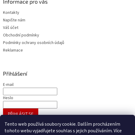
Informace pro vás
Kontakty
Napište nám
Váš účet
Obchodní podmínky
Podmínky ochrany osobních údajů
Reklamace
Přihlášení
E-mail
Heslo
PŘIHLÁSIT SE
Nová registrace
Zapomenuté heslo
Tento web používá soubory cookie. Dalším procházením
tohoto webu vyjadřujete souhlas s jejich používáním. Více