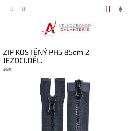
Přejít
NÁKUP
na
obsah
KOŠÍK
ZIP KOSTĚNÝ PH5 85cm 2
JEZDCI.DĚL.
4985