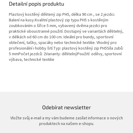
Detailní popis produktu
Plastový kostěný dělitený zip PH5, délka 90 cm , se 2 jezdci.
Balení na kusy.Kvalitní plastový zip typu PH5 s kostěným
zoubkováním o šířce 5 mm, vybavený dvěma jezdci pro
praktické oboustranné použití. Dostupný ve variantách dělitelný,
v délkách od 60 cm do 100 cm. Ideální pro bundy, sportovní
oblečení, tašky, spacáky nebo technické textilie. Vhodný pro
profesionální i hobby šití.Typ: plastový kostěný zip PH5Síla zubů:
5 mmPočet jezdců: 2Varianty: dělitelnýPoužití: oděvy, sportovní
výbava, technické textilie
Odebírat newsletter
Vložte svůj e-mail a my vám budeme zasílat informace o nových
produktech na našem e-shopu.