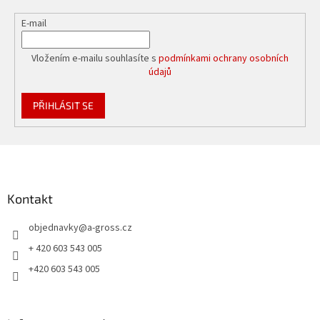
E-mail
Vložením e-mailu souhlasíte s
podmínkami ochrany osobních
údajů
PŘIHLÁSIT SE
Z
á
p
a
Kontakt
t
objednavky
@
a-gross.cz
í
+ 420 603 543 005
+420 603 543 005