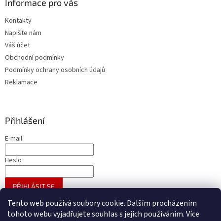
Informace pro vás
Kontakty
Napište nám
Váš účet
Obchodní podmínky
Podmínky ochrany osobních údajů
Reklamace
Přihlášení
E-mail
Heslo
PŘIHLÁSIT SE
Nová registrace
Zapomenuté heslo
Tento web používá soubory cookie. Dalším procházením
tohoto webu vyjadřujete souhlas s jejich používáním. Více