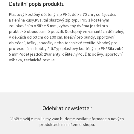
Detailní popis produktu
Plastový kostěný dělitený zip PH5, délka 70 cm , se 2 jezdci.
Balení na kusy.Kvalitní plastový zip typu PH5 s kostěným
zoubkováním o šířce 5 mm, vybavený dvěma jezdci pro
praktické oboustranné použití. Dostupný ve variantách dělitelný,
v délkách od 60 cm do 100 cm. Ideální pro bundy, sportovní
oblečení, tašky, spacáky nebo technické textilie. Vhodný pro
profesionální i hobby šití.Typ: plastový kostěný zip PH5Síla zubů:
5 mmPočet jezdců: 2Varianty: dělitelnýPoužití: oděvy, sportovní
výbava, technické textilie
Odebírat newsletter
Vložte svůj e-mail a my vám budeme zasílat informace o nových
produktech na našem e-shopu.