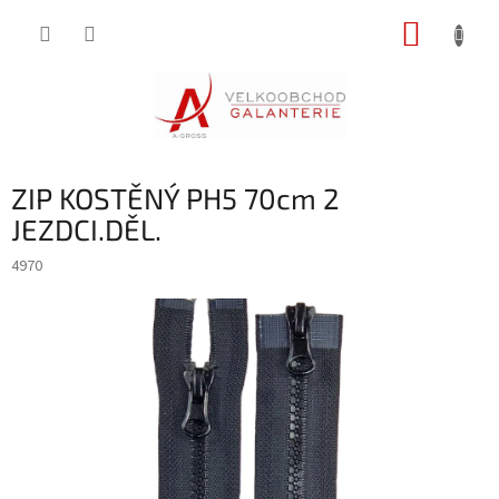
Přejít
NÁKUP
na
obsah
KOŠÍK
ZIP KOSTĚNÝ PH5 70cm 2
JEZDCI.DĚL.
4970