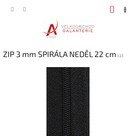
Přejít
NÁKUP
na
obsah
KOŠÍK
ZIP 3 mm SPIRÁLA NEDĚL 22 cm
115