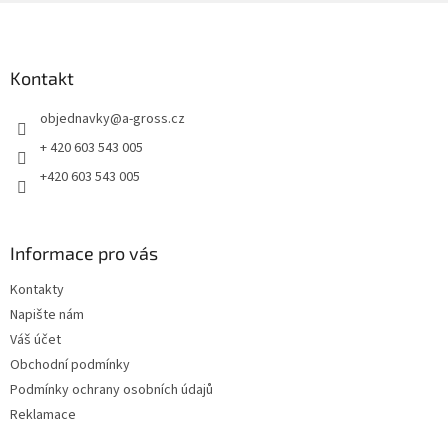
Z
á
p
a
Kontakt
t
objednavky
@
a-gross.cz
í
+ 420 603 543 005
+420 603 543 005
Informace pro vás
Kontakty
Napište nám
Váš účet
Obchodní podmínky
Podmínky ochrany osobních údajů
Reklamace