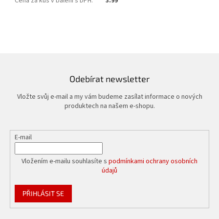
Cena za kus v balení s DPH
:
3.99
Odebírat newsletter
Vložte svůj e-mail a my vám budeme zasílat informace o nových
produktech na našem e-shopu.
E-mail
Vložením e-mailu souhlasíte s
podmínkami ochrany osobních
údajů
PŘIHLÁSIT SE