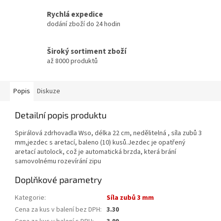
Rychlá expedice
dodání zboží do 24 hodin
Široký sortiment zboží
až 8000 produktů
Popis
Diskuze
Detailní popis produktu
Spirálová zdrhovadla Wso, délka 22 cm, nedělitelná , síla zubů 3
mm,jezdec s aretací, baleno (10) kusů.Jezdec je opatřený
aretací autolock, což je automatická brzda, která brání
samovolnému rozevírání zipu
Doplňkové parametry
Kategorie
:
Síla zubů 3 mm
Cena za kus v balení bez DPH
:
3.30