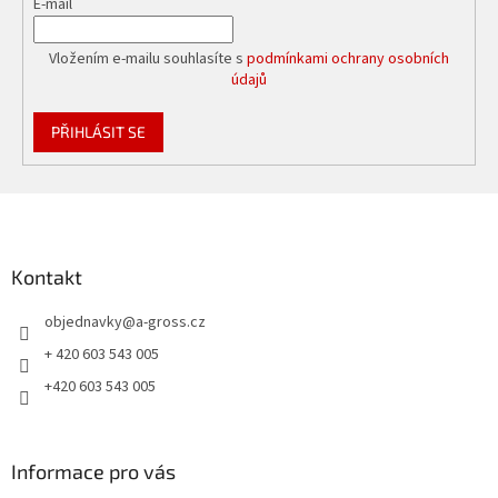
E-mail
Vložením e-mailu souhlasíte s
podmínkami ochrany osobních
údajů
PŘIHLÁSIT SE
Z
á
p
a
Kontakt
t
objednavky
@
a-gross.cz
í
+ 420 603 543 005
+420 603 543 005
Informace pro vás