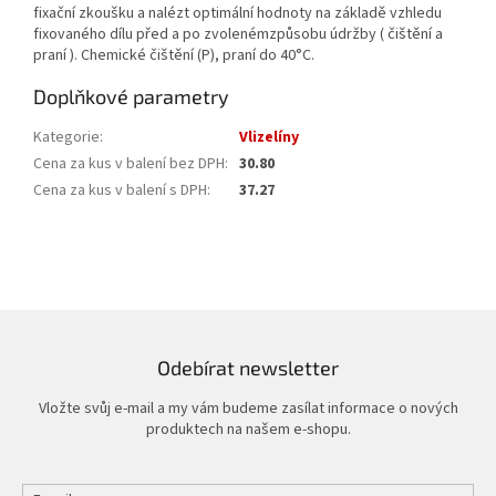
fixační zkoušku a nalézt optimální hodnoty na základě vzhledu
fixovaného dílu před a po zvolenémzpůsobu údržby ( čištění a
praní ). Chemické čištění (P), praní do 40°C.
Doplňkové parametry
Kategorie
:
Vlizelíny
Cena za kus v balení bez DPH
:
30.80
Cena za kus v balení s DPH
:
37.27
Odebírat newsletter
Vložte svůj e-mail a my vám budeme zasílat informace o nových
produktech na našem e-shopu.