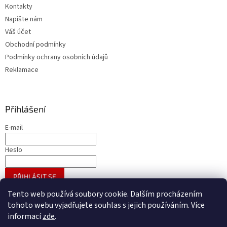
Kontakty
Napište nám
Váš účet
Obchodní podmínky
Podmínky ochrany osobních údajů
Reklamace
Přihlášení
E-mail
Heslo
PŘIHLÁSIT SE
Nová registrace
Zapomenuté heslo
Tento web používá soubory cookie. Dalším procházením
tohoto webu vyjadřujete souhlas s jejich používáním. Více
informací
zde
.