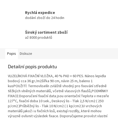
Rychlá expedice
dodání zboží do 24 hodin
Široký sortiment zboží
až 8000 produktů
Popis
Diskuze
Detailní popis produktu
VLIZELÍNOVÁ FIXAČNÍ VLOŽKA, 40 % PAD + 60 PES. Nános lepidla
bodový cca 36 gr./m2šířka 90 cm, návin 25 m, baleno 1
kusPOUŽITÍ: Termovliselín zvláště vhodný pro fixování středně
těžkých vlněných materiálů, včetně vlasových flaušů,PODMÍNKY
FIXACE:Doporučení fixační data jsou orientační:Teplota v mezeře
127°C, fixační doba 10 sek., Deskový lis - Tlak 2,5 N/cm2 ( 250
p/cm2 )Průběžný lis - Tlak 10 N/cm2 ( 1 kp/cm2 )U vrchových
materiálů jakož i u fixčních lisů, existují rozdíly, které mohou
výrazně ovlivnit výsledek fixace. Doporučujeme provést vlastní