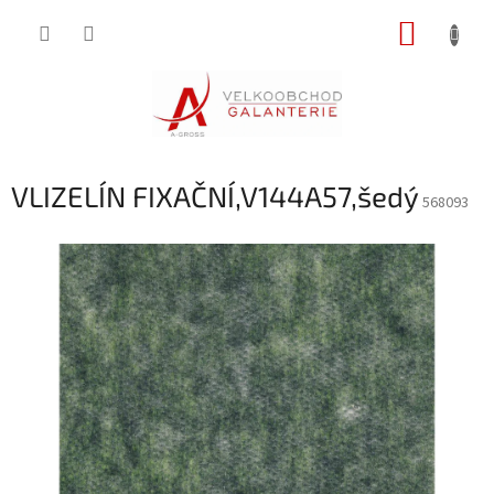
Přejít
NÁKUP
na
obsah
KOŠÍK
VLIZELÍN FIXAČNÍ,V144A57,šedý
568093