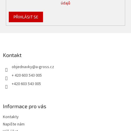
údajů
PŘIHLÁSIT SE
Z
á
p
a
Kontakt
t
objednavky
@
a-gross.cz
í
+ 420 603 543 005
+420 603 543 005
Informace pro vás
Kontakty
Napište nám