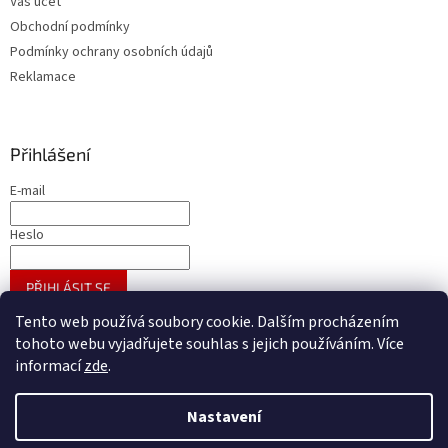
Váš účet
Obchodní podmínky
Podmínky ochrany osobních údajů
Reklamace
Přihlášení
E-mail
Heslo
PŘIHLÁSIT SE
Nová registrace
Zapomenuté heslo
Tento web používá soubory cookie. Dalším procházením
tohoto webu vyjadřujete souhlas s jejich používáním. Více
informací
zde
.
Vytvořil Shoptet
Nastavení