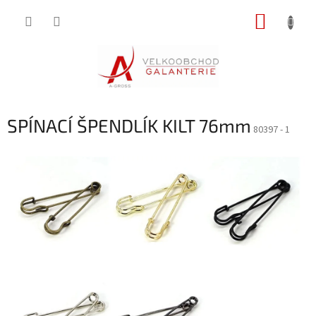
Přejít
NÁKUP
na
obsah
KOŠÍK
SPÍNACÍ ŠPENDLÍK KILT 76mm
80397 - 1