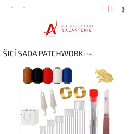
Přejít
NÁKUP
na
obsah
KOŠÍK
ŠICÍ SADA PATCHWORK
1729