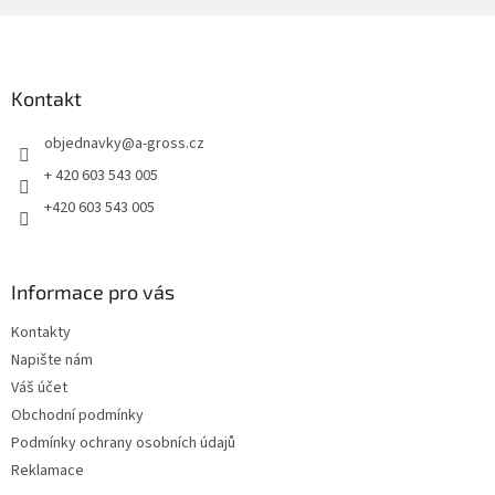
Z
á
p
a
Kontakt
t
objednavky
@
a-gross.cz
í
+ 420 603 543 005
+420 603 543 005
Informace pro vás
Kontakty
Napište nám
Váš účet
Obchodní podmínky
Podmínky ochrany osobních údajů
Reklamace