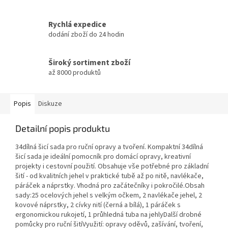
Rychlá expedice
dodání zboží do 24 hodin
Široký sortiment zboží
až 8000 produktů
Popis
Diskuze
Detailní popis produktu
34dílná šicí sada pro ruční opravy a tvoření. Kompaktní 34dílná
šicí sada je ideální pomocník pro domácí opravy, kreativní
projekty i cestovní použití. Obsahuje vše potřebné pro základní
šití - od kvalitních jehel v praktické tubě až po nitě, navlékače,
páráček a náprstky. Vhodná pro začátečníky i pokročilé.Obsah
sady:25 ocelových jehel s velkým očkem, 2 navlékače jehel, 2
kovové náprstky, 2 cívky nití (černá a bílá), 1 páráček s
ergonomickou rukojetí, 1 průhledná tuba na jehlyDalší drobné
pomůcky pro ruční šitíVyužití: opravy oděvů, zašívání, tvoření,