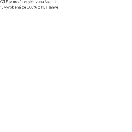
CLE je nová recyklovaná šicí nit
r , vyrobená ze 100% z PET lahve.
O
v
l
á
d
a
c
í
p
r
v
k
y
v
ý
p
i
s
u