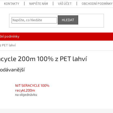
KONTAKTY
NAPIŠTE NÁM
VÁŠ ÚČET
OBCHODNÍ PODMÍNKY
HLEDAT
ní podmínky
 PET lahví
acycle 200m 100% z PET lahví
odávanější
NIT SERACYCLE 100%
recykl.200m
na objednávku