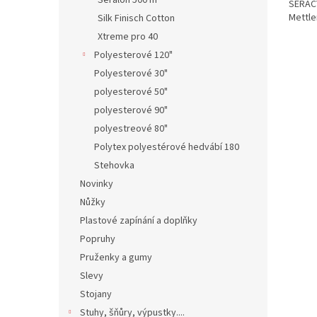
Seralon 500 m
SERACY
Mettle
Silk Finisch Cotton
Xtreme pro 40
Polyesterové 120"
Polyesterové 30"
polyesterové 50"
polyesterové 90"
polyestreové 80"
Polytex polyestérové hedvábí 180
Stehovka
Novinky
Nůžky
Plastové zapínání a doplňky
Popruhy
Pruženky a gumy
Slevy
Stojany
Stuhy, šňůry, výpustky....