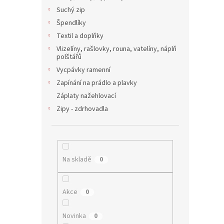
Suchý zip
Špendlíky
Textil a doplňky
Vlizelíny, rašlovky, rouna, vatelíny, náplň
polštářů
Vycpávky ramenní
Zapínání na prádlo a plavky
Záplaty nažehlovací
Zipy - zdrhovadla
Na skladě
0
Akce
0
Novinka
0