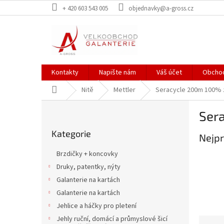
Přejít
+ 420 603 543 005
objednavky@a-gross.cz
na
obsah
Kontakty
Napište nám
Váš účet
Obchod
Domů
Nitě
Mettler
Seracycle 200m 100% z
P
Ser
o
Přeskočit
s
Kategorie
kategorie
Nejpr
t
r
Brzdičky + koncovky
a
Druky, patentky, nýty
n
Galanterie na kartách
n
í
Galanterie na kartách
p
Jehlice a háčky pro pletení
a
Jehly ruční, domácí a průmyslové šicí
Ř