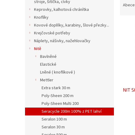
n
stroje, šitíčka, cívky
a
Abece
e
Keprovky, kalhotová chránítka
z
l
e
Knoflíky
V
n
Kovové doplňky, karabiny, šlové přezky...
ý
í
Krejčovské potřeby
p
p
Náplety, nášivky, nažehlovačky
i
r
Nitě
s
o
Bavlněné
p
d
r
u
Elastické
o
k
Lněné ( knoflíkové )
d
t
Mettler
u
ů
Extra stark 30 m
NIT 
k
Poly-Sheen 200 m
t
ů
Poly-Sheen Multi 200
Seracycle 200m 100% z PET lahví
Seralon 100 m
Seralon 30 m