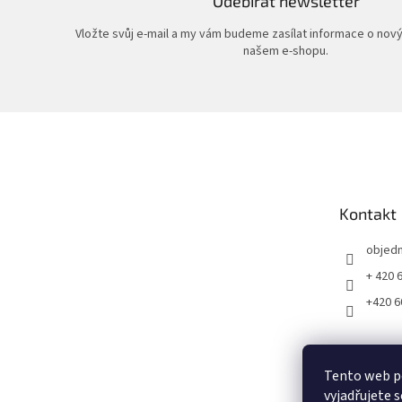
Odebírat newsletter
Vložte svůj e-mail a my vám budeme zasílat informace o nov
našem e-shopu.
Z
á
p
a
t
Kontakt
í
objed
+ 420 
+420 6
Tento web p
vyjadřujete s