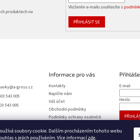
Vložením e-mailu souhlasíte s
podmínk
ých produktech na
PŘIHLÁSIT SE
Informace pro vás
Přihláše
Kontakty
E-mail
navky
@
a-gross.cz
Napište nám
603 543 005
Heslo
Váš účet
03 543 005
Obchodní podmínky
PŘIHLÁS
Podmínky ochrany osobních
údajů
Nová regis
oužívá soubory cookie. Dalším procházením tohoto webu
Reklamace
ouhlas s jejich používáním. Více informací
zde
.