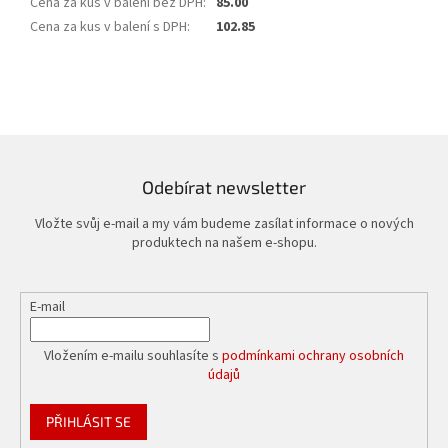
Cena za kus v balení bez DPH
:
85.00
Cena za kus v balení s DPH
:
102.85
Odebírat newsletter
Vložte svůj e-mail a my vám budeme zasílat informace o nových
produktech na našem e-shopu.
E-mail
Vložením e-mailu souhlasíte s
podmínkami ochrany osobních
údajů
PŘIHLÁSIT SE