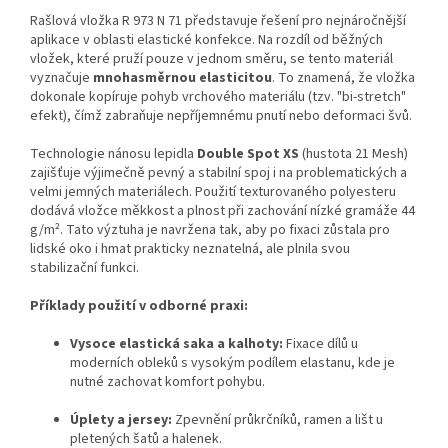
Rašlová vložka R 973 N 71 představuje řešení pro nejnáročnější
aplikace v oblasti elastické konfekce. Na rozdíl od běžných
vložek, které pruží pouze v jednom směru, se tento materiál
vyznačuje
mnohasměrnou elasticitou
. To znamená, že vložka
dokonale kopíruje pohyb vrchového materiálu (tzv. "bi-stretch"
efekt), čímž zabraňuje nepříjemnému pnutí nebo deformaci švů.
Technologie nánosu lepidla
Double Spot XS
(hustota 21 Mesh)
zajišťuje výjimečně pevný a stabilní spoj i na problematických a
velmi jemných materiálech. Použití texturovaného polyesteru
dodává vložce měkkost a plnost při zachování nízké gramáže 44
g/m². Tato výztuha je navržena tak, aby po fixaci zůstala pro
lidské oko i hmat prakticky neznatelná, ale plnila svou
stabilizační funkci.
Příklady použití v odborné praxi:
Vysoce elastická saka a kalhoty:
Fixace dílů u
moderních obleků s vysokým podílem elastanu, kde je
nutné zachovat komfort pohybu.
Úplety a jersey:
Zpevnění průkrčníků, ramen a lišt u
pletených šatů a halenek.