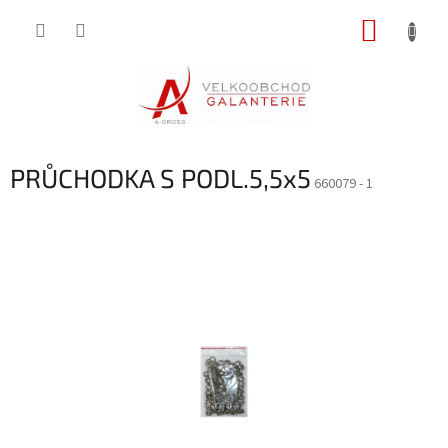
Přejít
NÁKUP
na
obsah
KOŠÍK
PRŮCHODKA S PODL.5,5x5
660079 - 1