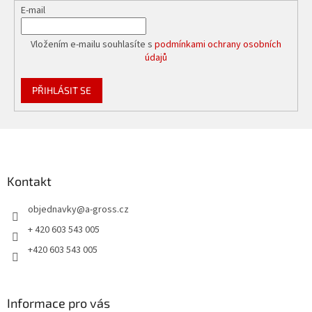
E-mail
Vložením e-mailu souhlasíte s
podmínkami ochrany osobních
údajů
PŘIHLÁSIT SE
Z
á
p
a
Kontakt
t
objednavky
@
a-gross.cz
í
+ 420 603 543 005
+420 603 543 005
Informace pro vás