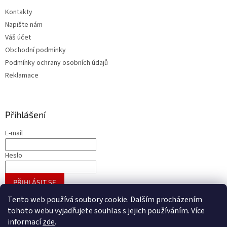
Kontakty
Napište nám
Váš účet
Obchodní podmínky
Podmínky ochrany osobních údajů
Reklamace
Přihlášení
E-mail
Heslo
PŘIHLÁSIT SE
Nová registrace
Zapomenuté heslo
Tento web používá soubory cookie. Dalším procházením
tohoto webu vyjadřujete souhlas s jejich používáním. Více
informací
zde
.