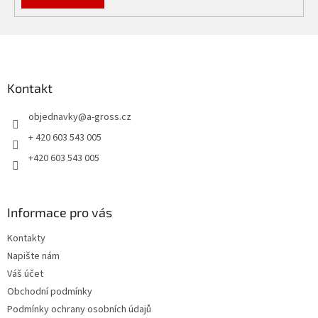
Z
á
p
a
Kontakt
t
objednavky
@
a-gross.cz
í
+ 420 603 543 005
+420 603 543 005
Informace pro vás
Kontakty
Napište nám
Váš účet
Obchodní podmínky
Podmínky ochrany osobních údajů