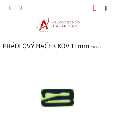
Přejít
NÁKUP
na
obsah
KOŠÍK
PRÁDLOVÝ HÁČEK KOV 11 mm
7011 - 1