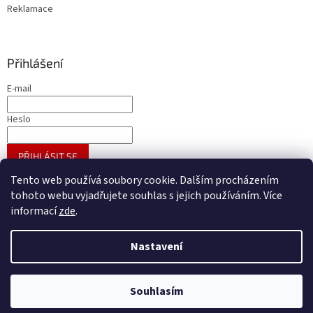
Reklamace
Přihlášení
E-mail
Heslo
PŘIHLÁSIT SE
Nová registrace
Zapomenuté heslo
Tento web používá soubory cookie. Dalším procházením
tohoto webu vyjadřujete souhlas s jejich používáním. Více
informací
zde
.
Vytvořil Shoptet
Nastavení
Copyright 2026
A - GROSS velkoobchod galanterie
. Všechna
Souhlasím
práva vyhrazena.