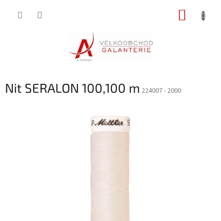
Přejít
NÁKUP
na
obsah
KOŠÍK
Nit SERALON 100,100 m
224007 - 2000